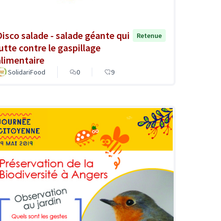
Disco salade - salade géante qui
Retenue
lutte contre le gaspillage
alimentaire
SolidariFood
0
9