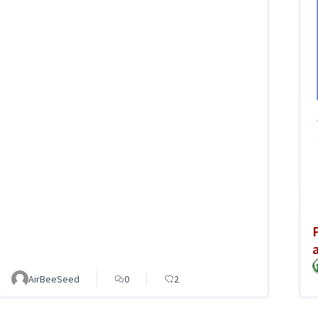
AirBeeSeed
0
2