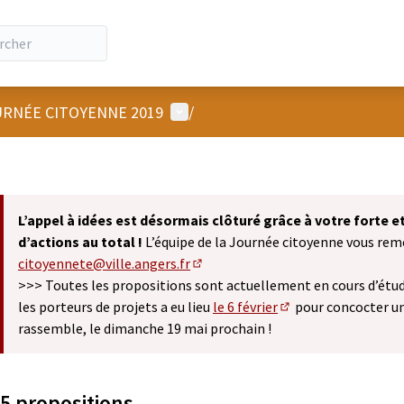
Menu utilisateur
RNÉE CITOYENNE 2019
/
L’appel à idées est désormais clôturé grâce à votre forte 
d’actions au total !
L’équipe de la Journée citoyenne vous remer
citoyennete@ville.angers.fr
(S'ouvre dans un nouvel onglet)
>>> Toutes les propositions sont actuellement en cours d’étude
les porteurs de projets a eu lieu
le 6 février
pour concocter u
(S'ouvre dans un nou
rassemble, le dimanche 19 mai prochain !
5 propositions