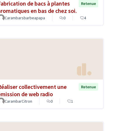
Fabrication de bacs à plantes
Retenue
aromatiques en bas de chez soi.
Carambarsbarbeapapa
0
4
Réaliser collectivement une
Retenue
émission de web radio
CarambarCitron
0
1