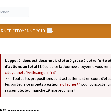
Menu utilisateur
RNÉE CITOYENNE 2019
/
L’appel à idées est désormais clôturé grâce à votre forte 
d’actions au total !
L’équipe de la Journée citoyenne vous remer
citoyennete@ville.angers.fr
(S'ouvre dans un nouvel onglet)
>>> Toutes les propositions sont actuellement en cours d’étude
les porteurs de projets a eu lieu
le 6 février
pour concocter u
(S'ouvre dans un nou
rassemble, le dimanche 19 mai prochain !
58 propositions