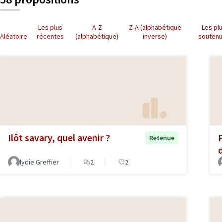
Les plus
A-Z
Z-A (alphabétique
Les pl
Aléatoire
récentes
(alphabétique)
inverse)
souten
Ilôt savary, quel avenir ?
Retenue
lydie Greffier
2
2