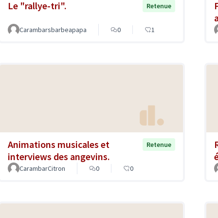
Le "rallye-tri".
Retenue
Carambarsbarbeapapa
0
1
Animations musicales et
Retenue
interviews des angevins.
CarambarCitron
0
0