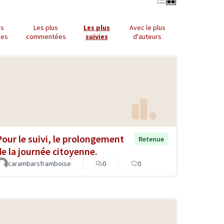
us
Les plus
Les plus
Avec le plus
ues
commentées
suivies
d'auteurs
Pour le suivi, le prolongement
Retenue
de la journée citoyenne.
carambarsframboise
0
0