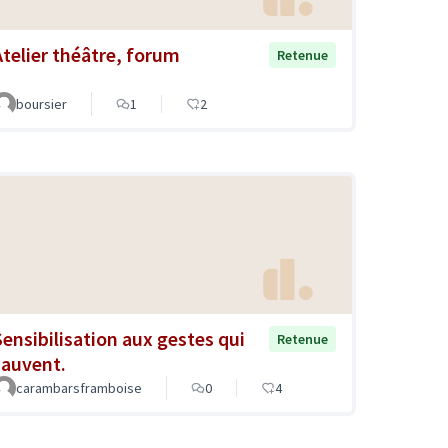
Atelier théâtre, forum
Retenue
boursier
1
2
Sensibilisation aux gestes qui
Retenue
sauvent.
carambarsframboise
0
4