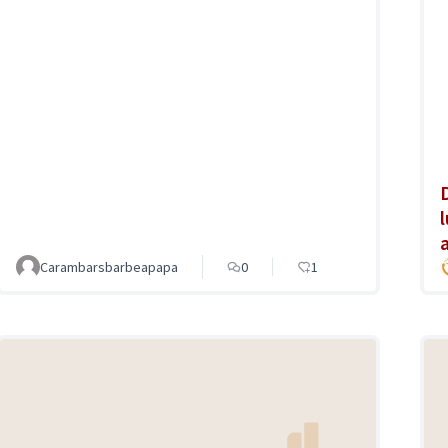
Carambarsbarbeapapa
0
1