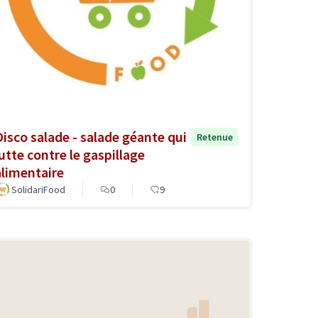
Disco salade - salade géante qui
Retenue
lutte contre le gaspillage
alimentaire
SolidariFood
0
9