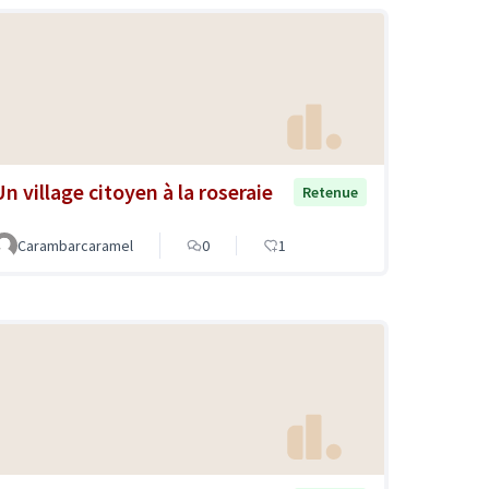
Un village citoyen à la roseraie
Retenue
Carambarcaramel
0
1