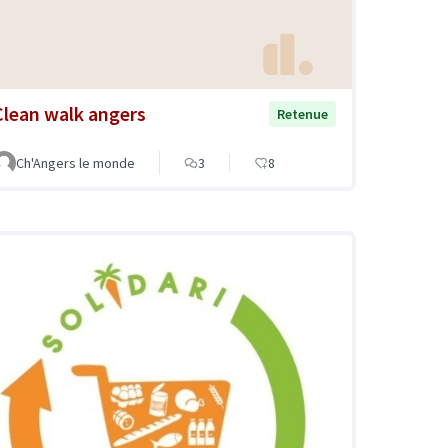
Clean walk angers
Retenue
Ch'Angers le monde
3
8