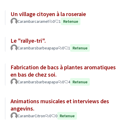
Un village citoyen à la roseraie
Carambarcaramel
0
1
Retenue
Le "rallye-tri".
Carambarsbarbeapapa
0
1
Retenue
Fabrication de bacs à plantes aromatiques
en bas de chez soi.
Carambarsbarbeapapa
0
4
Retenue
Animations musicales et interviews des
angevins.
CarambarCitron
0
0
Retenue