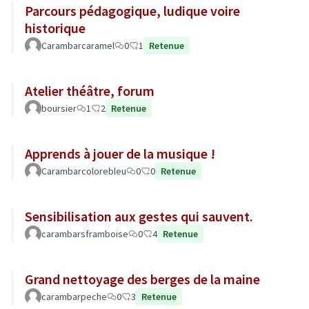
Parcours pédagogique, ludique voire
historique
Carambarcaramel
0
1
Retenue
Atelier théâtre, forum
boursier
1
2
Retenue
Apprends à jouer de la musique !
Carambarcolorebleu
0
0
Retenue
Sensibilisation aux gestes qui sauvent.
carambarsframboise
0
4
Retenue
Grand nettoyage des berges de la maine
carambarpeche
0
3
Retenue