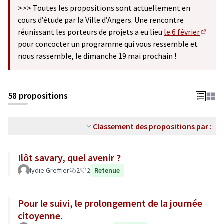
(S'ouvre dans un nouvel onglet)
>>> Toutes les propositions sont actuellement en
cours d’étude par la Ville d’Angers. Une rencontre
réunissant les porteurs de projets a eu lieu
le 6 février
(S'ouv
pour concocter un programme qui vous ressemble et
nous rassemble, le dimanche 19 mai prochain !
58 propositions
Classement des propositions par :
Ilôt savary, quel avenir ?
lydie Greffier
2
2
Retenue
Pour le suivi, le prolongement de la journée
citoyenne.