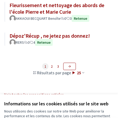
Fleurissement et nettoyage des abords de
l'école Pierre et Marie Curie
AKKAOUI BECQUART Benoîte
0
0
Retenue
Dépoz'Récup , ne jetez pas donnez!
RERS
0
4
Retenue
1
2
3
Résultats par page :
25
Voir toutes les propositions retirées
Informations sur les cookies utilisés sur le site web
Nous utilisons des cookies sur notre site Web pour améliorer la
Conditions d'utilisation
performance et les contenus du site. Les cookies nous permettent
Paramètres des cookies