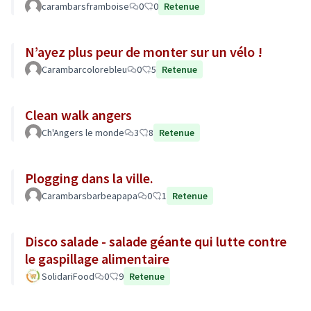
carambarsframboise
0
0
Retenue
N’ayez plus peur de monter sur un vélo !
Carambarcolorebleu
0
5
Retenue
Clean walk angers
Ch'Angers le monde
3
8
Retenue
Plogging dans la ville.
Carambarsbarbeapapa
0
1
Retenue
Disco salade - salade géante qui lutte contre
le gaspillage alimentaire
SolidariFood
0
9
Retenue