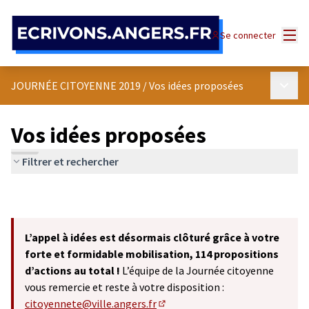
Panneau de gestion des cookies
Menu
Se connecter
Menu p
JOURNÉE CITOYENNE 2019
/
Vos idées proposées
Vos idées proposées
Filtrer et rechercher
L’appel à idées est désormais clôturé grâce à votre
forte et formidable mobilisation, 114 propositions
d’actions au total !
L’équipe de la Journée citoyenne
vous remercie et reste à votre disposition :
citoyennete@ville.angers.fr