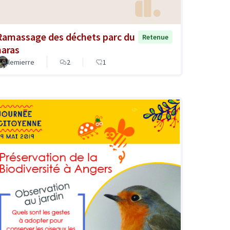
Ramassage des déchets parc du
Retenue
haras
lemierre
2
1