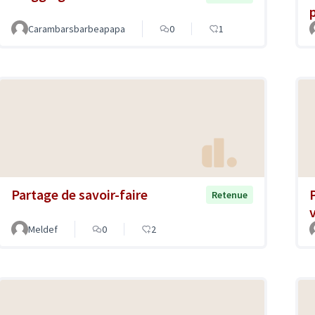
Carambarsbarbeapapa
0
1
Partage de savoir-faire
Retenue
Meldef
0
2