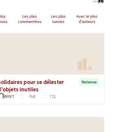
plus
Les plus
Les plus
Avec le plus
nues
commentées
suivies
d'auteurs
Solidaires pour se délester
Retenue
d'objets inutiles
BRIET
0
1