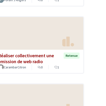
Réaliser collectivement une
Retenue
émission de web radio
CarambarCitron
0
1