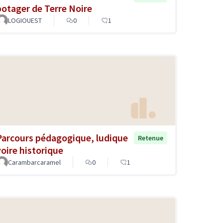
potager de Terre Noire
LOGIOUEST
0
1
Parcours pédagogique, ludique
Retenue
voire historique
Carambarcaramel
0
1