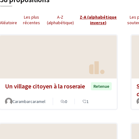
Les plus
A-Z
Z-A (alphabétique
Les 
Aléatoire
récentes
(alphabétique)
inverse)
soute
Un village citoyen à la roseraie
Retenue
Carambarcaramel
0
1