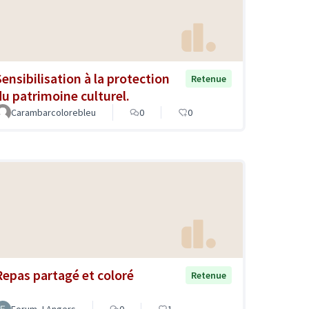
Sensibilisation à la protection
Retenue
du patrimoine culturel.
Carambarcolorebleu
0
0
Repas partagé et coloré
Retenue
Forum J Angers
0
1