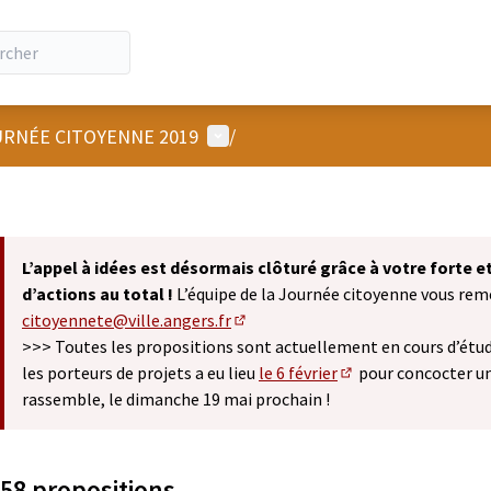
Menu utilisateur
RNÉE CITOYENNE 2019
/
L’appel à idées est désormais clôturé grâce à votre forte 
d’actions au total !
L’équipe de la Journée citoyenne vous remer
citoyennete@ville.angers.fr
(S'ouvre dans un nouvel onglet)
>>> Toutes les propositions sont actuellement en cours d’étude
les porteurs de projets a eu lieu
le 6 février
pour concocter u
(S'ouvre dans un nou
rassemble, le dimanche 19 mai prochain !
58 propositions