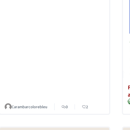
Carambarcolorebleu
0
2