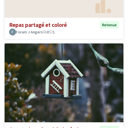
Repas partagé et coloré
Retenue
Forum J Angers
0
1