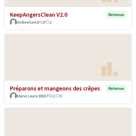
KeepAngersClean V2.0
Retenue
AirBeeSeed
0
2
Préparons et mangeons des crêpes
Retenue
Marie Laure BIDET
1
0