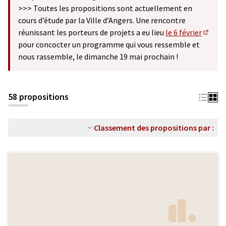
(S'ouvre dans un nouvel onglet)
>>> Toutes les propositions sont actuellement en
cours d’étude par la Ville d’Angers. Une rencontre
réunissant les porteurs de projets a eu lieu
le 6 février
(S'ouv
pour concocter un programme qui vous ressemble et
nous rassemble, le dimanche 19 mai prochain !
58 propositions
Classement des propositions par :