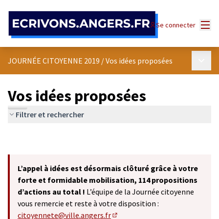
Panneau de gestion des cookies
Menu
Se connecter
Menu p
JOURNÉE CITOYENNE 2019
/
Vos idées proposées
Vos idées proposées
Filtrer et rechercher
L’appel à idées est désormais clôturé grâce à votre
forte et formidable mobilisation, 114 propositions
d’actions au total !
L’équipe de la Journée citoyenne
vous remercie et reste à votre disposition :
citoyennete@ville.angers.fr