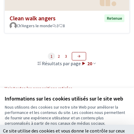
Clean walk angers
Retenue
Ch'Angers le monde
3
8
1
2
3
Résultats par page :
20
Voir toutes les propositions retirées
Informations sur les cookies utilisés sur le site web
Nous utilisons des cookies sur notre site Web pour améliorer la
Conditions d'utilisation
performance et les contenus du site. Les cookies nous permettent
Paramètres des cookies
de fournir une expérience utilisateur et un contenu plus
Ecrivons Angers sur X
Ecrivons Angers sur Facebook
personnalisés à partir de nos canaux de médias sociaux.
(Lien externe)
(Lien externe)
Ce site utilise des cookies et vous donne le contrôle sur ceux
Tout accepter