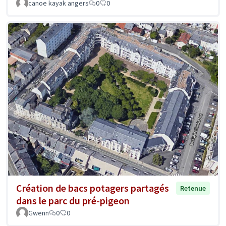
canoe kayak angers
0
0
Création de bacs potagers partagés
Retenue
dans le parc du pré-pigeon
Gwenn
0
0