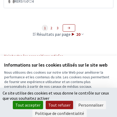
RERS
0
4
1
2
3
Résultats par page :
20
Voir toutes les propositions retirées
Informations sur les cookies utilisés sur le site web
Nous utilisons des cookies sur notre site Web pour améliorer la
Conditions d'utilisation
performance et les contenus du site. Les cookies nous permettent
Paramètres des cookies
de fournir une expérience utilisateur et un contenu plus
Ecrivons Angers sur X
Ecrivons Angers sur Facebook
personnalisés à partir de nos canaux de médias sociaux.
(Lien externe)
(Lien externe)
Ce site utilise des cookies et vous donne le contrôle sur ceux
Tout accepter
que vous souhaitez activer
Accepter seulement les cookies essentiels
Tout accepter
Tout refuser
Personnaliser
Licence Cre
(Lien extern
Paramètres
(Lien externe)
Site réalisé grâce au
logiciel libre Decidim
.
Politique de confidentialité
(Lien externe)