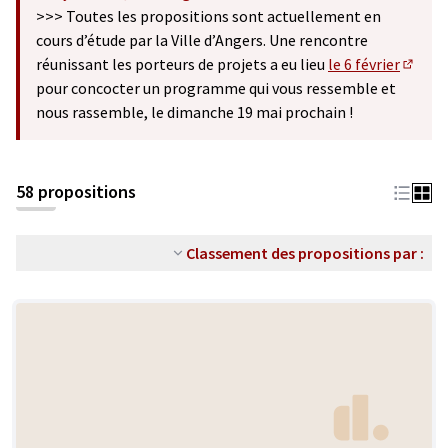
(S'ouvre dans un nouvel onglet)
>>> Toutes les propositions sont actuellement en
cours d’étude par la Ville d’Angers. Une rencontre
réunissant les porteurs de projets a eu lieu
le 6 février
(S'ouv
pour concocter un programme qui vous ressemble et
nous rassemble, le dimanche 19 mai prochain !
58 propositions
Classement des propositions par :