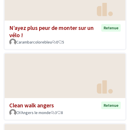
N’ayez plus peur de monter sur un
Retenue
vélo !
Carambarcolorebleu
0
5
Clean walk angers
Retenue
Ch'Angers le monde
3
8