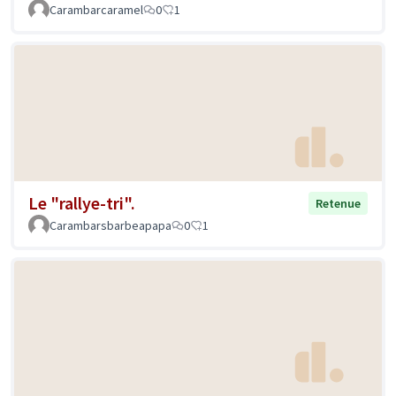
Carambarcaramel
0
1
Le "rallye-tri".
Retenue
Carambarsbarbeapapa
0
1