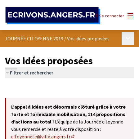
Panneau de gestion des cookies
Menu
Se connecter
Menu p
JOURNÉE CITOYENNE 2019
/
Vos idées proposées
Vos idées proposées
Filtrer et rechercher
L’appel à idées est désormais clôturé grâce à votre
forte et formidable mobilisation, 114 propositions
d’actions au total !
L’équipe de la Journée citoyenne
vous remercie et reste à votre disposition :
citoyennete@ville.angers.fr