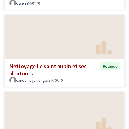
Gwenn
0
0
Nettoyage ile saint aubin et ses
Retenue
alentours
canoe kayak angers
0
0