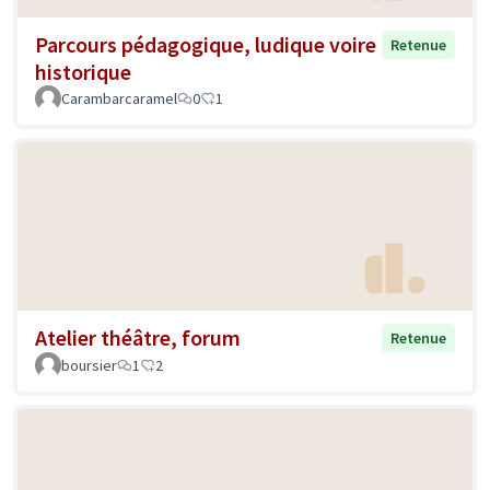
Parcours pédagogique, ludique voire
Retenue
historique
Carambarcaramel
0
1
Atelier théâtre, forum
Retenue
boursier
1
2