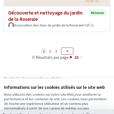
Découverte et nettoyage du jardin
Retenue
de la Roseraie
Association des Amis du jardin de la Roseraie
0
1
1
2
3
Résultats par page :
20
Voir toutes les propositions retirées
Informations sur les cookies utilisés sur le site web
Nous utilisons des cookies sur notre site Web pour améliorer la
Conditions d'utilisation
performance et les contenus du site. Les cookies nous permettent
Paramètres des cookies
de fournir une expérience utilisateur et un contenu plus
Ecrivons Angers sur X
Ecrivons Angers sur Facebook
personnalisés à partir de nos canaux de médias sociaux.
(Lien externe)
(Lien externe)