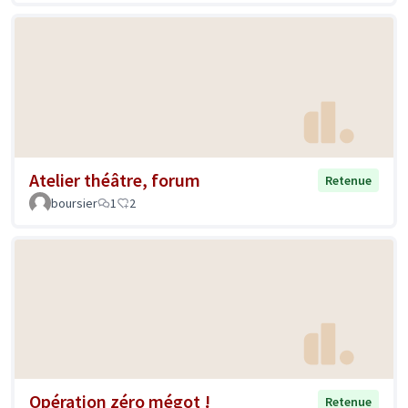
Atelier théâtre, forum
Retenue
boursier
1
2
Opération zéro mégot !
Retenue