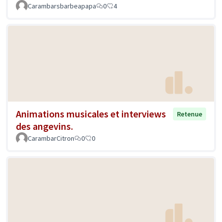
Carambarsbarbeapapa
0
4
Animations musicales et interviews
Retenue
des angevins.
CarambarCitron
0
0