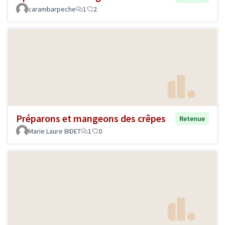
carambarpeche
1
2
Préparons et mangeons des crêpes
Retenue
Marie Laure BIDET
1
0