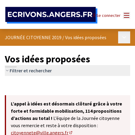
Panneau de gestion des cookies
Menu
Se connecter
Menu p
JOURNÉE CITOYENNE 2019
/
Vos idées proposées
Vos idées proposées
Filtrer et rechercher
L’appel à idées est désormais clôturé grâce à votre
forte et formidable mobilisation, 114 propositions
d’actions au total !
L’équipe de la Journée citoyenne
vous remercie et reste à votre disposition :
citoyennete@ville.angers.fr