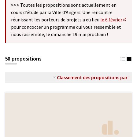
(S'ouvre dans un nouvel onglet)
>>> Toutes les propositions sont actuellement en
cours d’étude par la Ville d’Angers. Une rencontre
réunissant les porteurs de projets a eu lieu
le 6 février
(S'ouv
pour concocter un programme qui vous ressemble et
nous rassemble, le dimanche 19 mai prochain !
58 propositions
Classement des propositions par :