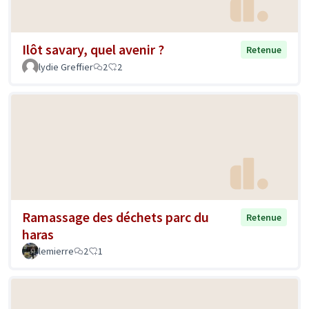
Ilôt savary, quel avenir ?
Retenue
lydie Greffier
2
2
Ramassage des déchets parc du
Retenue
haras
lemierre
2
1