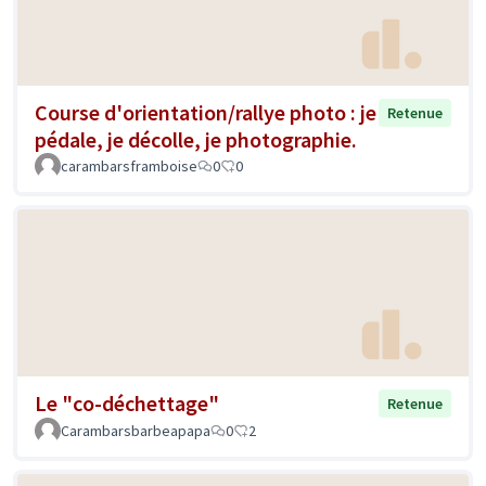
Course d'orientation/rallye photo : je
Retenue
pédale, je décolle, je photographie.
carambarsframboise
0
0
Le "co-déchettage"
Retenue
Carambarsbarbeapapa
0
2