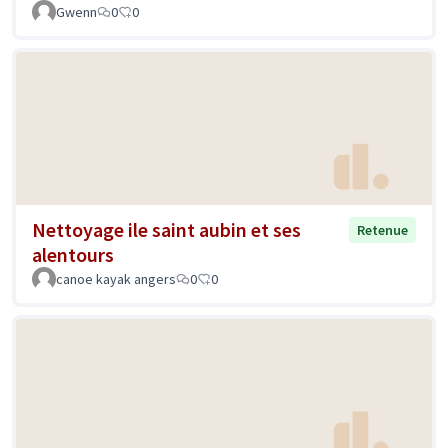
Gwenn
0
0
Nettoyage ile saint aubin et ses
Retenue
alentours
canoe kayak angers
0
0