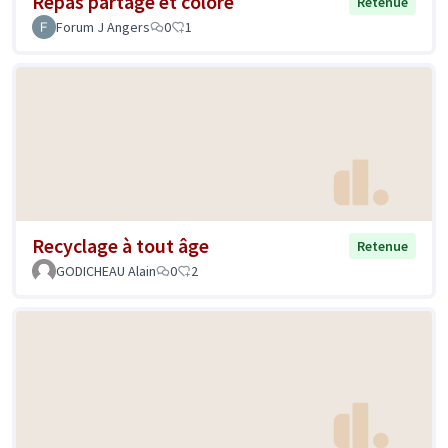
Repas partagé et coloré
Retenue
Forum J Angers
0
1
Recyclage à tout âge
Retenue
GODICHEAU Alain
0
2