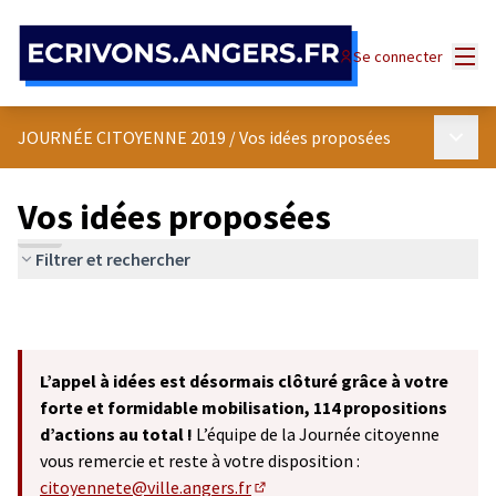
Panneau de gestion des cookies
Menu
Se connecter
Menu p
JOURNÉE CITOYENNE 2019
/
Vos idées proposées
Vos idées proposées
Filtrer et rechercher
L’appel à idées est désormais clôturé grâce à votre
forte et formidable mobilisation, 114 propositions
d’actions au total !
L’équipe de la Journée citoyenne
vous remercie et reste à votre disposition :
citoyennete@ville.angers.fr