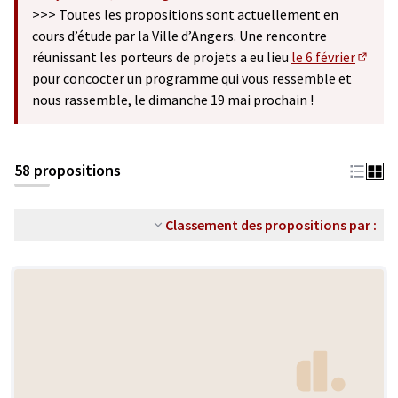
(S'ouvre dans un nouvel onglet)
>>> Toutes les propositions sont actuellement en
cours d’étude par la Ville d’Angers. Une rencontre
réunissant les porteurs de projets a eu lieu
le 6 février
(S'ouv
pour concocter un programme qui vous ressemble et
nous rassemble, le dimanche 19 mai prochain !
58 propositions
Classement des propositions par :