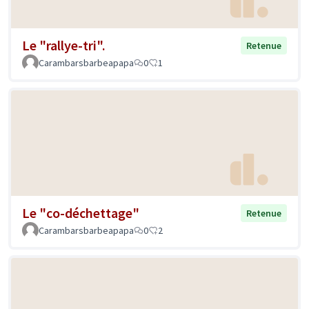
Le "rallye-tri".
Retenue
Carambarsbarbeapapa
0
1
Le "co-déchettage"
Retenue
Carambarsbarbeapapa
0
2