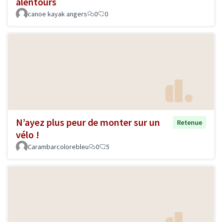
alentours
canoe kayak angers
0
0
N’ayez plus peur de monter sur un
Retenue
vélo !
Carambarcolorebleu
0
5