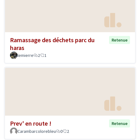
Ramassage des déchets parc du
Retenue
haras
lemierre
2
1
Prev' en route !
Retenue
Carambarcolorebleu
0
2