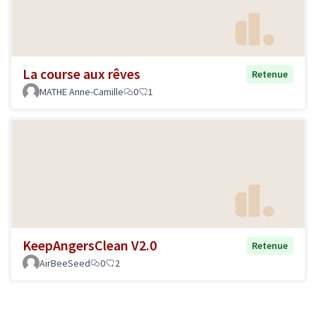
La course aux rêves
Retenue
MATHE Anne-Camille
0
1
KeepAngersClean V2.0
Retenue
AirBeeSeed
0
2