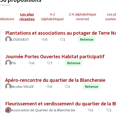
Les plus
A-Z
Z-A (alphabétique
Les p
Aléatoire
récentes
(alphabétique)
inverse)
soute
Plantations et associations au potager de Terre N
LOGIOUEST
0
1
Retenue
Journée Portes Ouvertes Habitat participatif
Flo
0
7
Retenue
Apéro-rencontre du quartier de la Blancheraie
Nicolas VALLEE
0
1
Retenue
Fleurissement et verdissement du quartier de la B
Association de Quartier de la Blancheraie
1
1