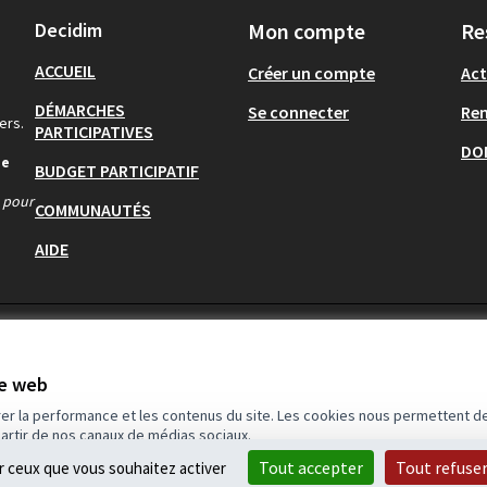
Decidim
Mon compte
Re
ACCUEIL
Créer un compte
Act
DÉMARCHES
Se connecter
Re
ers.
PARTICIPATIVES
DO
de
BUDGET PARTICIPATIF
s pour
COMMUNAUTÉS
AIDE
te web
rer la performance et les contenus du site. Les cookies nous permettent de
partir de nos canaux de médias sociaux.
Tout accepter
Tout refuse
ur ceux que vous souhaitez activer