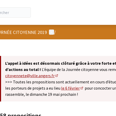
Menu utilisateur
RNÉE CITOYENNE 2019
/
L’appel à idées est désormais clôturé grâce à votre forte 
d’actions au total !
L’équipe de la Journée citoyenne vous remer
citoyennete@ville.angers.fr
(S'ouvre dans un nouvel onglet)
>>> Toutes les propositions sont actuellement en cours d’étude
les porteurs de projets a eu lieu
le 6 février
pour concocter u
(S'ouvre dans un nou
rassemble, le dimanche 19 mai prochain !
58 propositions