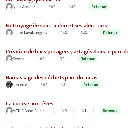
lydie Greffier
2
2
Retenue
Nettoyage ile saint aubin et ses alentours
canoe kayak angers
0
0
Retenue
Création de bacs potagers partagés dans le parc d
Gwenn
0
0
Retenue
Ramassage des déchets parc du haras
lemierre
2
1
Retenue
La course aux rêves
MATHE Anne-Camille
0
1
Retenue