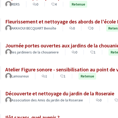
RERS
0
4
Retenue
Fleurissement et nettoyage des abords de l'école P
AKKAOUI BECQUART Benoîte
0
0
Reten
Journée portes ouvertes aux jardins de la chouani
les jardiniers de la chouaniere
0
1
Ret
Atelier Figure sonore - sensibilisation au point de
Lamoureux
1
1
Retenue
Découverte et nettoyage du jardin de la Roseraie
Association des Amis du jardin de la Roseraie
0
Ilôt savary, quel avenir ?