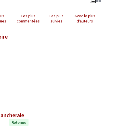
lus
Les plus
Les plus
Avec le plus
nues
commentées
suivies
d'auteurs
oire
lancheraie
Retenue