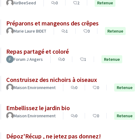
AirBeeSeed
0
2
Retenue
Préparons et mangeons des crêpes
Marie Laure BIDET
1
0
Retenue
Repas partagé et coloré
Forum J Angers
0
1
Retenue
Construisez des nichoirs à oiseaux
Maison Environnement
0
0
Retenue
Embellissez le jardin bio
Maison Environnement
0
0
Retenue
Dépoz'Récup , ne jetez pas donnez!