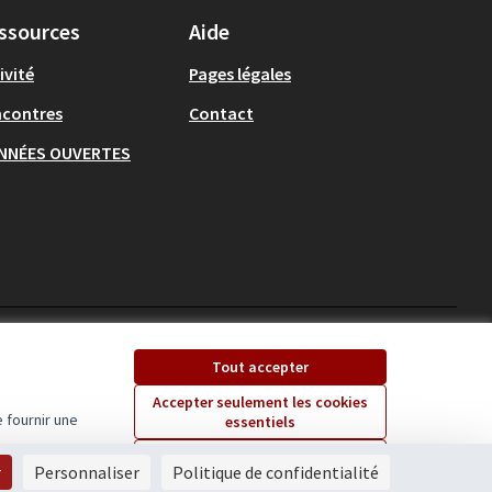
ssources
Aide
ivité
Pages légales
ncontres
Contact
NNÉES OUVERTES
Ecrivons Angers sur X
Ecrivons Angers sur
Tout accepter
(Lien externe)
(Lien externe)
Accepter seulement les cookies
 fournir une
essentiels
Licence Creative Comm
(Lien externe)
Paramètres
r
Personnaliser
Politique de confidentialité