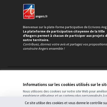
Bienvenue sur la plate-forme participative de Ecrivons Ang
La plateforme de participation citoyenne de la Ville
d'Angers permet à chacun de participer aux projets 
notre territoire.
Contribuez, donnez votre avis et partagez vos proposition
construire Angers ensemble !
Conditions d'utilisation
Paramètres des cookies
Informations sur les cookies utilisés sur le si
Nous utilisons des cookies sur notre site Web pour amélio
expérience utilisateur et un contenu plus personnalisés à 
(Lien externe)
Site réalisé grâce au
logiciel libre Decidim
.
Ce site utilise des cookies et vous donne le contrôle s
(Lien externe)