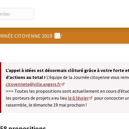
Menu utilisateur
RNÉE CITOYENNE 2019
/
L’appel à idées est désormais clôturé grâce à votre forte 
d’actions au total !
L’équipe de la Journée citoyenne vous remer
citoyennete@ville.angers.fr
(S'ouvre dans un nouvel onglet)
>>> Toutes les propositions sont actuellement en cours d’étude
les porteurs de projets a eu lieu
le 6 février
pour concocter u
(S'ouvre dans un nou
rassemble, le dimanche 19 mai prochain !
58 propositions