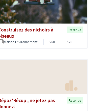
Construisez des nichoirs à
Retenue
oiseaux
Maison Environnement
0
0
Dépoz'Récup , ne jetez pas
Retenue
donnez!