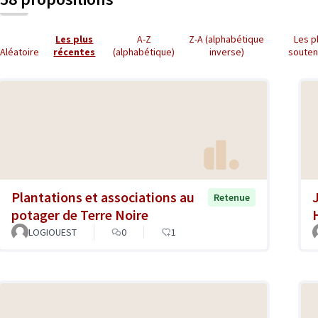
Les plus
A-Z
Z-A (alphabétique
Les p
Aléatoire
récentes
(alphabétique)
inverse)
soute
Plantations et associations au
Retenue
potager de Terre Noire
LOGIOUEST
0
1