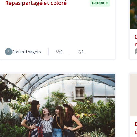
Repas partagé et coloré
Retenue
Forum J Angers
0
1