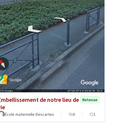
Embellissement de notre lieu de
Retenue
vie
École maternelle Descartes
0
1