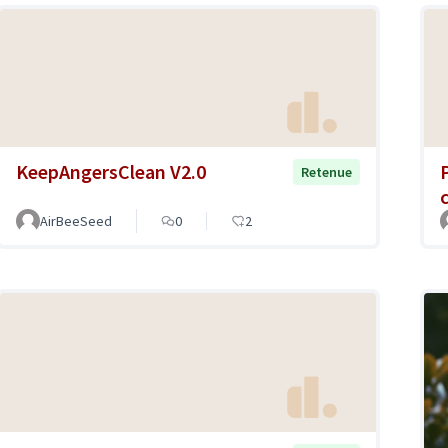
KeepAngersClean V2.0
Retenue
AirBeeSeed
0
2