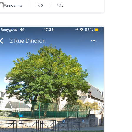
Anneanne
0
1