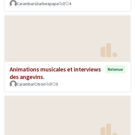
Carambarsbarbeapapa
0
4
Animations musicales et interviews
Retenue
des angevins.
CarambarCitron
0
0