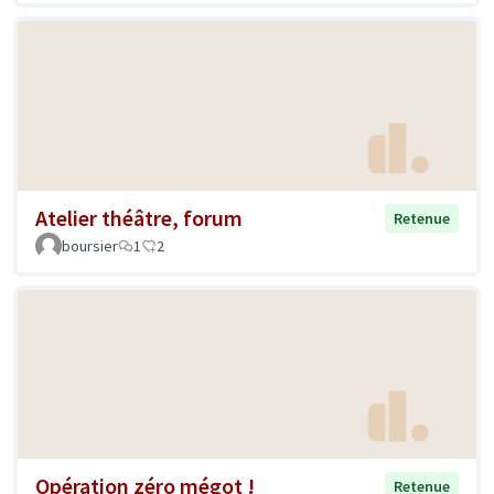
Atelier théâtre, forum
Retenue
boursier
1
2
Opération zéro mégot !
Retenue