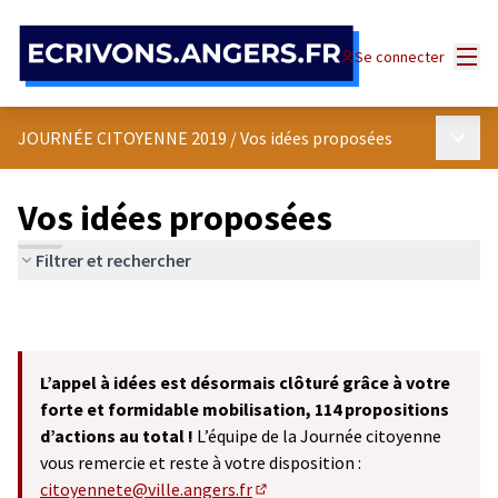
Panneau de gestion des cookies
Menu
Se connecter
Menu p
JOURNÉE CITOYENNE 2019
/
Vos idées proposées
Vos idées proposées
Filtrer et rechercher
L’appel à idées est désormais clôturé grâce à votre
forte et formidable mobilisation, 114 propositions
d’actions au total !
L’équipe de la Journée citoyenne
vous remercie et reste à votre disposition :
citoyennete@ville.angers.fr