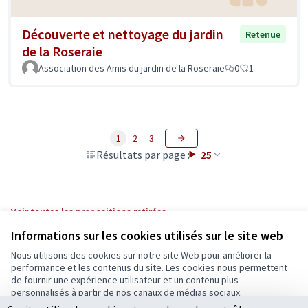
Découverte et nettoyage du jardin
Retenue
de la Roseraie
Association des Amis du jardin de la Roseraie
0
1
1
2
3
Résultats par page :
25
Voir toutes les propositions retirées
Informations sur les cookies utilisés sur le site web
Nous utilisons des cookies sur notre site Web pour améliorer la
Conditions d'utilisation
performance et les contenus du site. Les cookies nous permettent
Paramètres des cookies
de fournir une expérience utilisateur et un contenu plus
Ecrivons Angers sur X
Ecrivons Angers sur Facebook
personnalisés à partir de nos canaux de médias sociaux.
(Lien externe)
(Lien externe)