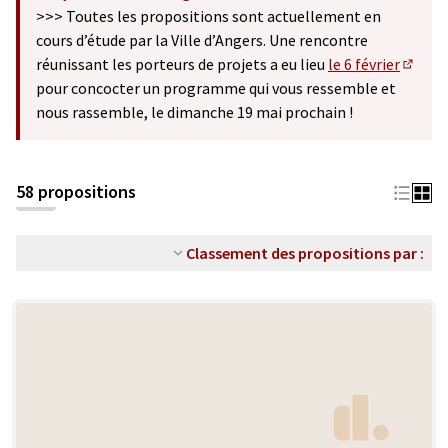
(S'ouvre dans un nouvel onglet)
>>> Toutes les propositions sont actuellement en
cours d’étude par la Ville d’Angers. Une rencontre
réunissant les porteurs de projets a eu lieu
le 6 février
(S'ouv
pour concocter un programme qui vous ressemble et
nous rassemble, le dimanche 19 mai prochain !
58 propositions
Classement des propositions par :