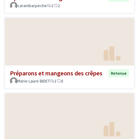
carambarpeche
1
2
Préparons et mangeons des crêpes
Retenue
Marie Laure BIDET
1
0