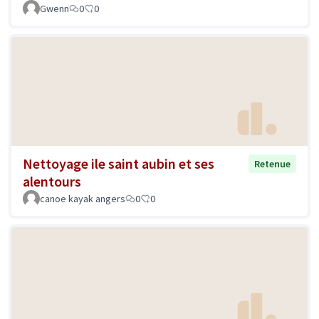
Gwenn
0
0
Nettoyage ile saint aubin et ses
Retenue
alentours
canoe kayak angers
0
0