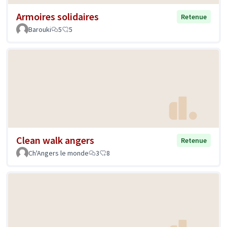
Armoires solidaires
Retenue
Barouki
5
5
Clean walk angers
Retenue
Ch'Angers le monde
3
8