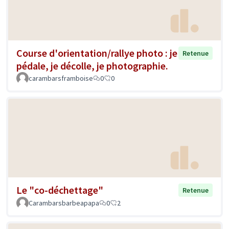
Course d'orientation/rallye photo : je
Retenue
pédale, je décolle, je photographie.
carambarsframboise
0
0
Le "co-déchettage"
Retenue
Carambarsbarbeapapa
0
2