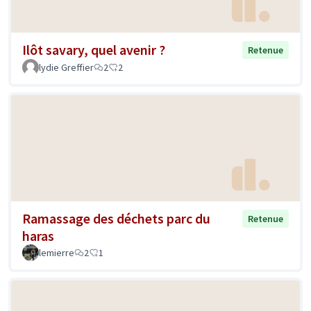
Ilôt savary, quel avenir ?
Retenue
lydie Greffier
2
2
Ramassage des déchets parc du
Retenue
haras
lemierre
2
1