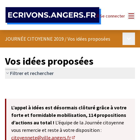
Panneau de gestion des cookies
Menu
Se connecter
Menu p
JOURNÉE CITOYENNE 2019
/
Vos idées proposées
Vos idées proposées
Filtrer et rechercher
L’appel à idées est désormais clôturé grâce à votre
forte et formidable mobilisation, 114 propositions
d’actions au total !
L’équipe de la Journée citoyenne
vous remercie et reste à votre disposition :
citoyennete@ville.angers.fr