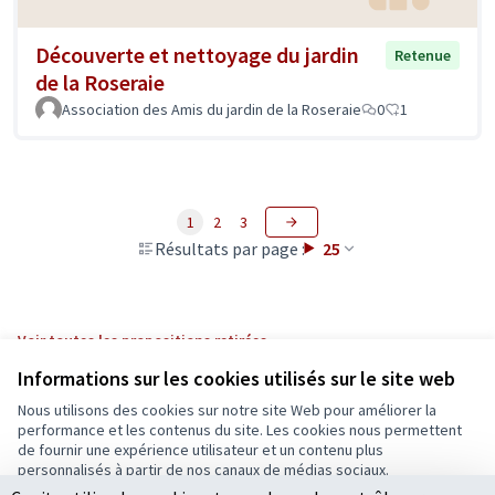
Découverte et nettoyage du jardin
Retenue
de la Roseraie
Association des Amis du jardin de la Roseraie
0
1
1
2
3
Résultats par page :
25
Voir toutes les propositions retirées
Informations sur les cookies utilisés sur le site web
Nous utilisons des cookies sur notre site Web pour améliorer la
Conditions d'utilisation
performance et les contenus du site. Les cookies nous permettent
Paramètres des cookies
de fournir une expérience utilisateur et un contenu plus
Ecrivons Angers sur X
Ecrivons Angers sur Facebook
personnalisés à partir de nos canaux de médias sociaux.
(Lien externe)
(Lien externe)