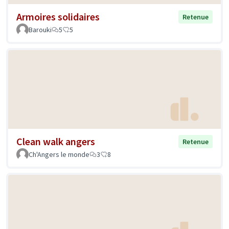
Armoires solidaires
Retenue
Barouki
5
5
Clean walk angers
Retenue
Ch'Angers le monde
3
8