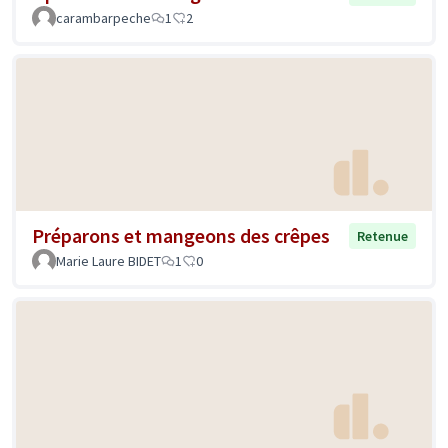
carambarpeche
1
2
Préparons et mangeons des crêpes
Retenue
Marie Laure BIDET
1
0