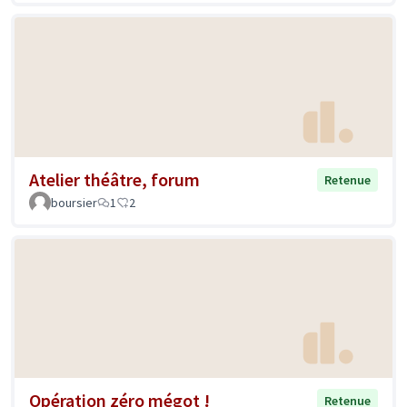
Atelier théâtre, forum
Retenue
boursier
1
2
Opération zéro mégot !
Retenue