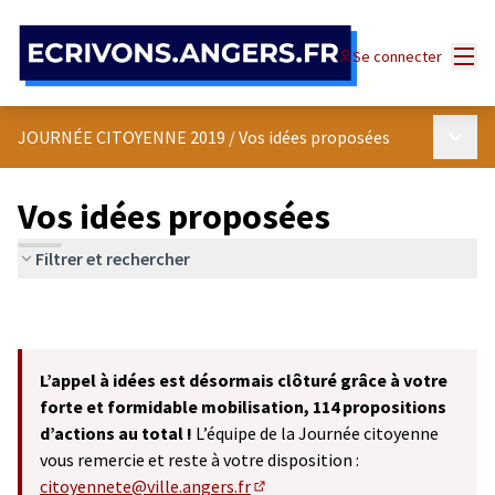
Panneau de gestion des cookies
Menu
Se connecter
Menu p
JOURNÉE CITOYENNE 2019
/
Vos idées proposées
Vos idées proposées
Filtrer et rechercher
L’appel à idées est désormais clôturé grâce à votre
forte et formidable mobilisation, 114 propositions
d’actions au total !
L’équipe de la Journée citoyenne
vous remercie et reste à votre disposition :
citoyennete@ville.angers.fr