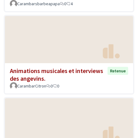
Carambarsbarbeapapa
0
4
Animations musicales et interviews
Retenue
des angevins.
CarambarCitron
0
0