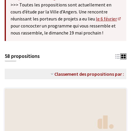
(S'ouvre dans un nouvel onglet)
>>> Toutes les propositions sont actuellement en
cours d’étude par la Ville d’Angers. Une rencontre
réunissant les porteurs de projets a eu lieu
le 6 février
(S'ouv
pour concocter un programme qui vous ressemble et
nous rassemble, le dimanche 19 mai prochain !
58 propositions
Classement des propositions par :