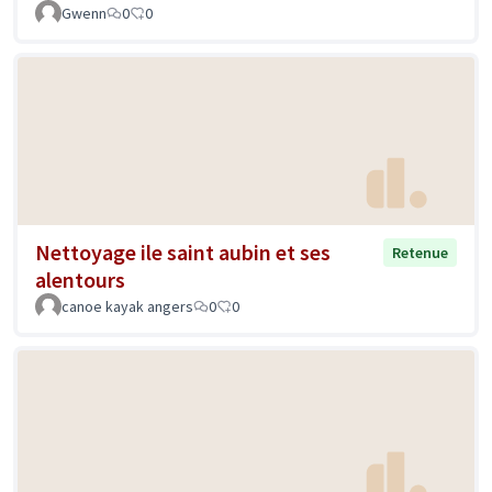
Gwenn
0
0
Nettoyage ile saint aubin et ses
Retenue
alentours
canoe kayak angers
0
0