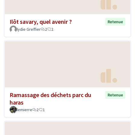
Ilôt savary, quel avenir ?
Retenue
lydie Greffier
2
2
Ramassage des déchets parc du
Retenue
haras
lemierre
2
1