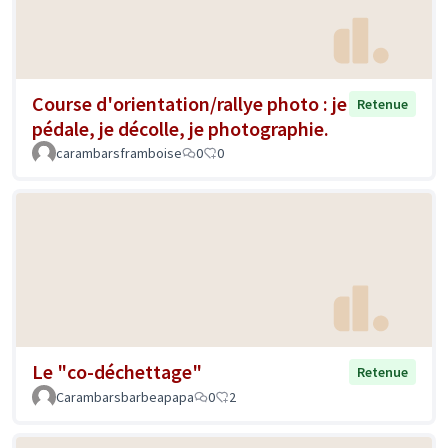
Course d'orientation/rallye photo : je
Retenue
pédale, je décolle, je photographie.
carambarsframboise
0
0
Le "co-déchettage"
Retenue
Carambarsbarbeapapa
0
2