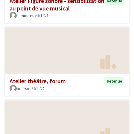
Atelier Figure sonore - sensibilisation
Retenue
au point de vue musical
Lamoureux
1
1
Atelier théâtre, forum
Retenue
boursier
1
2