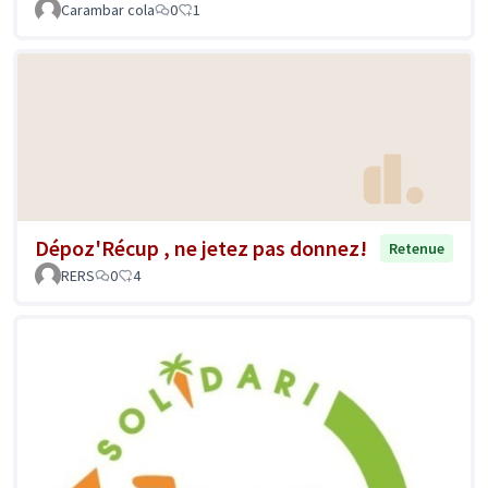
Carambar cola
0
1
Dépoz'Récup , ne jetez pas donnez!
Retenue
RERS
0
4