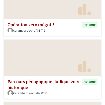
Opération zéro mégot !
Retenue
carambarpeche
1
2
Parcours pédagogique, ludique voire
Retenue
historique
Carambarcaramel
0
1