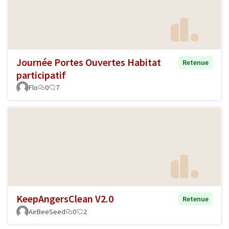
Journée Portes Ouvertes Habitat
Retenue
participatif
Flo
0
7
KeepAngersClean V2.0
Retenue
AirBeeSeed
0
2