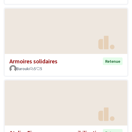
Armoires solidaires
Retenue
Barouki
5
5