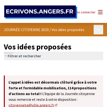
Panneau de gestion des cookies
Menu
Se connecter
Menu p
JOURNÉE CITOYENNE 2019
/
Vos idées proposées
Vos idées proposées
Filtrer et rechercher
L’appel à idées est désormais clôturé grâce à votre
forte et formidable mobilisation, 114 propositions
d’actions au total !
L’équipe de la Journée citoyenne
vous remercie et reste à votre disposition :
citoyennete@ville.angers.fr