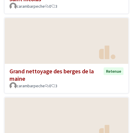
carambarpeche
0
3
Grand nettoyage des berges de la
Retenue
maine
carambarpeche
0
3