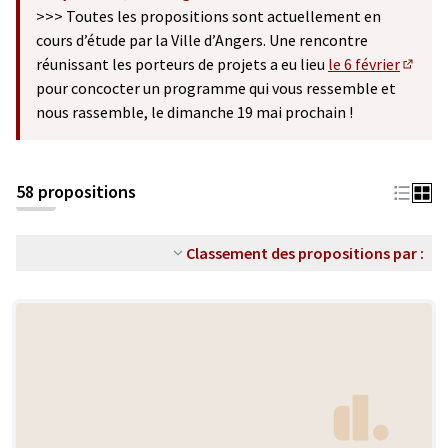
(S'ouvre dans un nouvel onglet)
>>> Toutes les propositions sont actuellement en
cours d’étude par la Ville d’Angers. Une rencontre
réunissant les porteurs de projets a eu lieu
le 6 février
(S'ouv
pour concocter un programme qui vous ressemble et
nous rassemble, le dimanche 19 mai prochain !
58 propositions
Classement des propositions par :