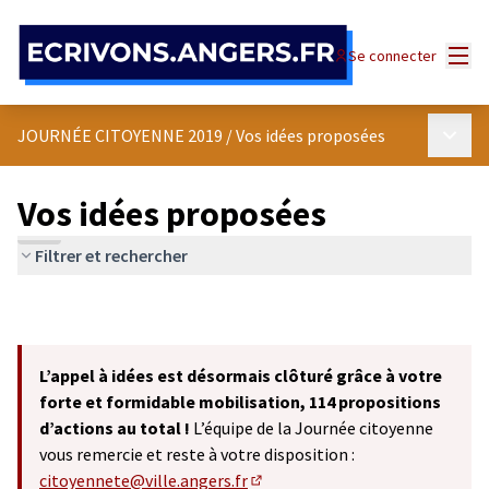
Panneau de gestion des cookies
Menu
Se connecter
Menu p
JOURNÉE CITOYENNE 2019
/
Vos idées proposées
Vos idées proposées
Filtrer et rechercher
L’appel à idées est désormais clôturé grâce à votre
forte et formidable mobilisation, 114 propositions
d’actions au total !
L’équipe de la Journée citoyenne
vous remercie et reste à votre disposition :
citoyennete@ville.angers.fr