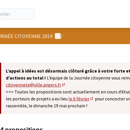
Menu utilisateur
RNÉE CITOYENNE 2019
/
L’appel à idées est désormais clôturé grâce à votre forte 
d’actions au total !
L’équipe de la Journée citoyenne vous remer
citoyennete@ville.angers.fr
(S'ouvre dans un nouvel onglet)
>>> Toutes les propositions sont actuellement en cours d’étude
les porteurs de projets a eu lieu
le 6 février
pour concocter u
(S'ouvre dans un nou
rassemble, le dimanche 19 mai prochain !
4 propositions