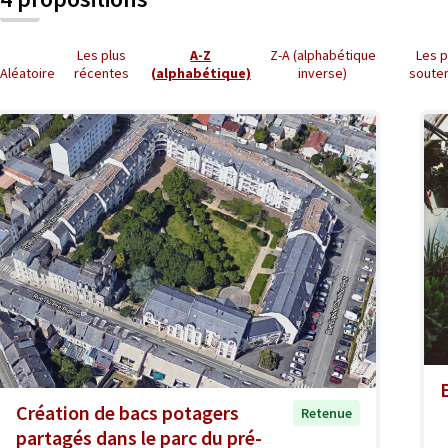
Les plus
A-Z
Z-A (alphabétique
Les p
Aléatoire
récentes
(alphabétique)
inverse)
soute
Création de bacs potagers
Retenue
partagés dans le parc du pré-