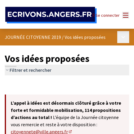
Panneau de gestion des cookies
Menu
Se connecter
Menu p
JOURNÉE CITOYENNE 2019
/
Vos idées proposées
Vos idées proposées
Filtrer et rechercher
L’appel à idées est désormais clôturé grâce à votre
forte et formidable mobilisation, 114 propositions
d’actions au total !
L’équipe de la Journée citoyenne
vous remercie et reste à votre disposition :
citoyennete@ville.angers.fr