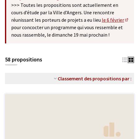
(S'ouvre dans un nouvel onglet)
>>> Toutes les propositions sont actuellement en
cours d’étude par la Ville d’Angers. Une rencontre
réunissant les porteurs de projets a eu lieu
le 6 février
(S'ouv
pour concocter un programme qui vous ressemble et
nous rassemble, le dimanche 19 mai prochain !
58 propositions
Classement des propositions par :