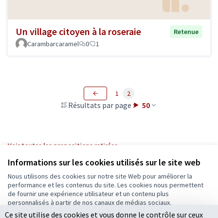
Un village citoyen à la roseraie
Retenue
Carambarcaramel
0
1
1
2
Résultats par page :
50
Voir toutes les propositions retirées
Informations sur les cookies utilisés sur le site web
Nous utilisons des cookies sur notre site Web pour améliorer la
Conditions d'utilisation
performance et les contenus du site. Les cookies nous permettent
Paramètres des cookies
de fournir une expérience utilisateur et un contenu plus
Ecrivons Angers sur X
Ecrivons Angers sur Facebook
personnalisés à partir de nos canaux de médias sociaux.
(Lien externe)
(Lien externe)
Ce site utilise des cookies et vous donne le contrôle sur ceux
Tout accepter