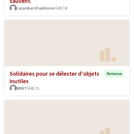
sauvent.
carambarsframboise
0
4
Solidaires pour se délester d'objets
Retenue
inutiles
BRIET
0
1