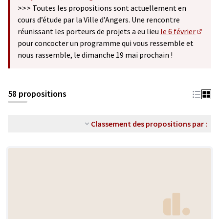
(S'ouvre dans un nouvel onglet)
>>> Toutes les propositions sont actuellement en
cours d’étude par la Ville d’Angers. Une rencontre
réunissant les porteurs de projets a eu lieu
le 6 février
(S'ouv
pour concocter un programme qui vous ressemble et
nous rassemble, le dimanche 19 mai prochain !
58 propositions
Classement des propositions par :