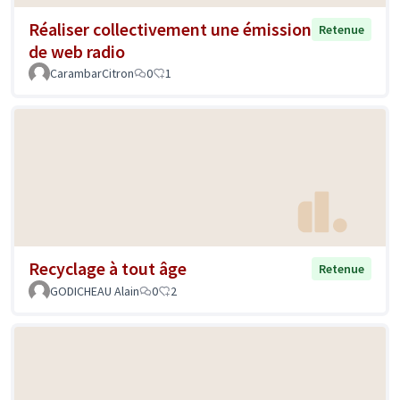
Réaliser collectivement une émission
Retenue
de web radio
CarambarCitron
0
1
Recyclage à tout âge
Retenue
GODICHEAU Alain
0
2