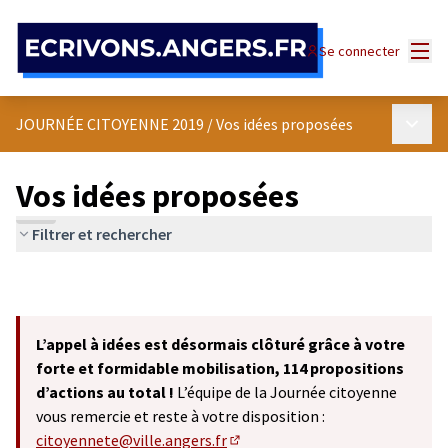
Panneau de gestion des cookies
Menu
Se connecter
Menu p
JOURNÉE CITOYENNE 2019
/
Vos idées proposées
Vos idées proposées
Filtrer et rechercher
L’appel à idées est désormais clôturé grâce à votre
forte et formidable mobilisation, 114 propositions
d’actions au total !
L’équipe de la Journée citoyenne
vous remercie et reste à votre disposition :
citoyennete@ville.angers.fr