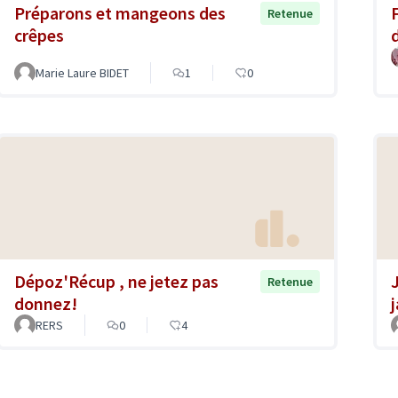
Préparons et mangeons des
Retenue
crêpes
Marie Laure BIDET
1
0
Dépoz'Récup , ne jetez pas
Retenue
donnez!
RERS
0
4