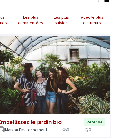
lus
Les plus
Les plus
Avec le plus
nues
commentées
suivies
d'auteurs
Embellissez le jardin bio
Retenue
Maison Environnement
0
0