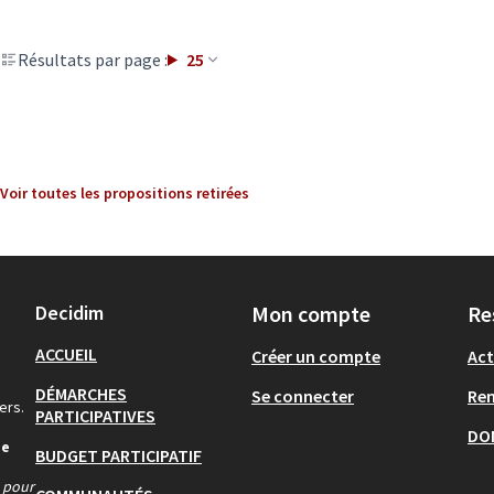
Résultats par page :
25
Voir toutes les propositions retirées
Decidim
Mon compte
Re
ACCUEIL
Créer un compte
Act
DÉMARCHES
Se connecter
Re
ers.
PARTICIPATIVES
DO
de
BUDGET PARTICIPATIF
s pour