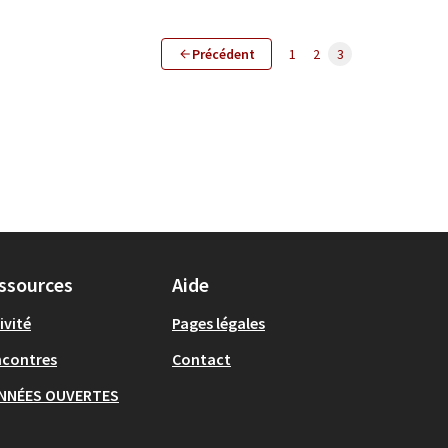
Précédent
1
2
3
ssources
Aide
ivité
Pages légales
ncontres
Contact
NNÉES OUVERTES