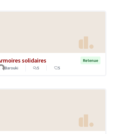
Armoires solidaires
Retenue
Barouki
5
5