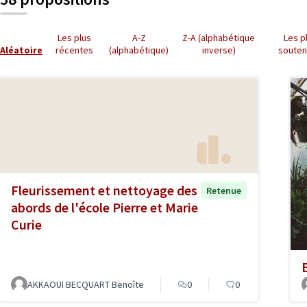
Les plus
A-Z
Z-A (alphabétique
Les p
Aléatoire
récentes
(alphabétique)
inverse)
soute
Fleurissement et nettoyage des
Retenue
abords de l'école Pierre et Marie
Curie
AKKAOUI BECQUART Benoîte
0
0