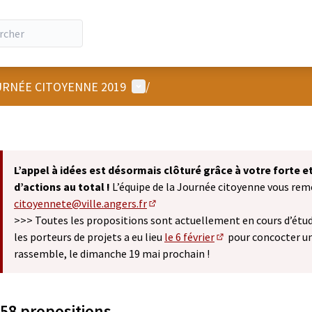
Menu utilisateur
RNÉE CITOYENNE 2019
/
L’appel à idées est désormais clôturé grâce à votre forte 
d’actions au total !
L’équipe de la Journée citoyenne vous remer
citoyennete@ville.angers.fr
(S'ouvre dans un nouvel onglet)
>>> Toutes les propositions sont actuellement en cours d’étude
les porteurs de projets a eu lieu
le 6 février
pour concocter u
(S'ouvre dans un nou
rassemble, le dimanche 19 mai prochain !
58 propositions