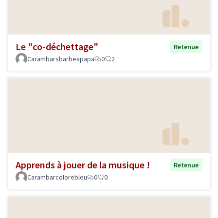
Le "co-déchettage"
Retenue
Carambarsbarbeapapa
0
2
Apprends à jouer de la musique !
Retenue
Carambarcolorebleu
0
0