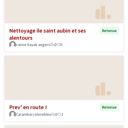
Nettoyage ile saint aubin et ses
Retenue
alentours
canoe kayak angers
0
0
Prev' en route !
Retenue
Carambarcolorebleu
0
2