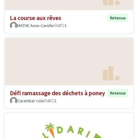
La course aux rêves
Retenue
MATHE Anne-Camille
0
1
Défi ramassage des déchets à poney
Retenue
Carambar cola
0
1