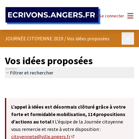
Panneau de gestion des cookies
Menu
Se connecter
Menu p
JOURNÉE CITOYENNE 2019
/
Vos idées proposées
Vos idées proposées
Filtrer et rechercher
L’appel à idées est désormais clôturé grâce à votre
forte et formidable mobilisation, 114 propositions
d’actions au total !
L’équipe de la Journée citoyenne
vous remercie et reste à votre disposition :
citoyennete@ville.angers.fr