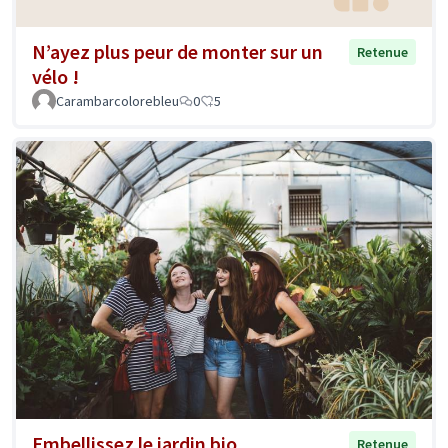
N’ayez plus peur de monter sur un
Retenue
vélo !
Carambarcolorebleu
0
5
Embellissez le jardin bio
Retenue