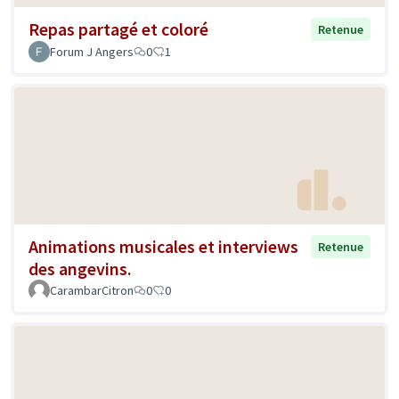
Repas partagé et coloré
Retenue
Forum J Angers
0
1
Animations musicales et interviews
Retenue
des angevins.
CarambarCitron
0
0