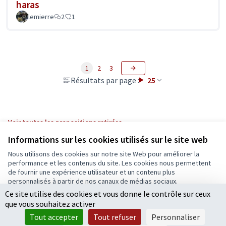
haras
lemierre
2
1
1
2
3
Résultats par page :
25
Voir toutes les propositions retirées
Informations sur les cookies utilisés sur le site web
Nous utilisons des cookies sur notre site Web pour améliorer la
Conditions d'utilisation
performance et les contenus du site. Les cookies nous permettent
Paramètres des cookies
de fournir une expérience utilisateur et un contenu plus
Ecrivons Angers sur X
Ecrivons Angers sur Facebook
personnalisés à partir de nos canaux de médias sociaux.
(Lien externe)
(Lien externe)
Ce site utilise des cookies et vous donne le contrôle sur ceux
Tout accepter
que vous souhaitez activer
Accepter seulement les cookies essentiels
Tout accepter
Tout refuser
Personnaliser
Licence Cre
(Lien extern