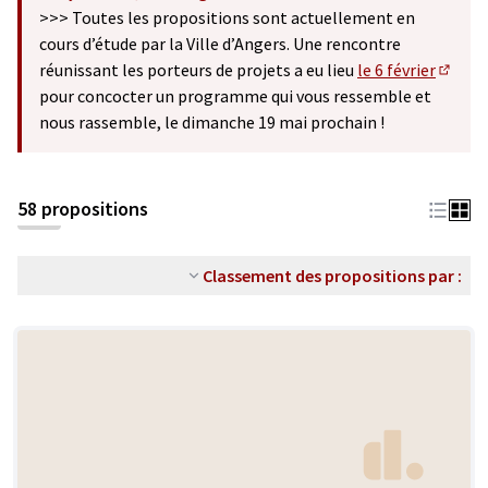
(S'ouvre dans un nouvel onglet)
>>> Toutes les propositions sont actuellement en
cours d’étude par la Ville d’Angers. Une rencontre
réunissant les porteurs de projets a eu lieu
le 6 février
(S'ouv
pour concocter un programme qui vous ressemble et
nous rassemble, le dimanche 19 mai prochain !
58 propositions
Classement des propositions par :