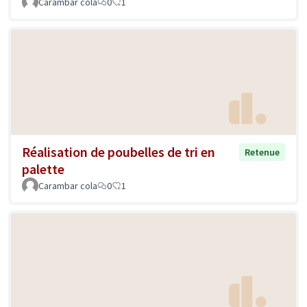
Carambar cola
0
1
Réalisation de poubelles de tri en
Retenue
palette
Carambar cola
0
1