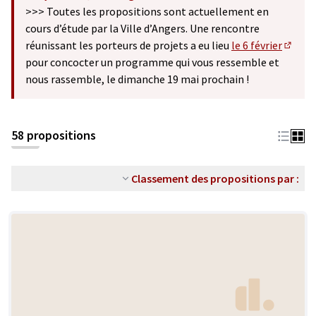
(S'ouvre dans un nouvel onglet)
>>> Toutes les propositions sont actuellement en
cours d’étude par la Ville d’Angers. Une rencontre
réunissant les porteurs de projets a eu lieu
le 6 février
(S'ouv
pour concocter un programme qui vous ressemble et
nous rassemble, le dimanche 19 mai prochain !
58 propositions
Classement des propositions par :