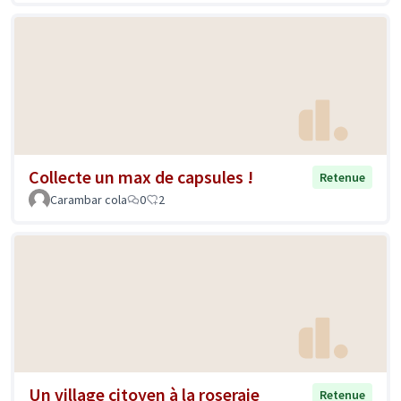
Collecte un max de capsules !
Retenue
Carambar cola
0
2
Un village citoyen à la roseraie
Retenue