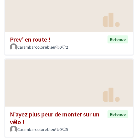
Prev' en route !
Retenue
Carambarcolorebleu
0
2
N’ayez plus peur de monter sur un
Retenue
vélo !
Carambarcolorebleu
0
5