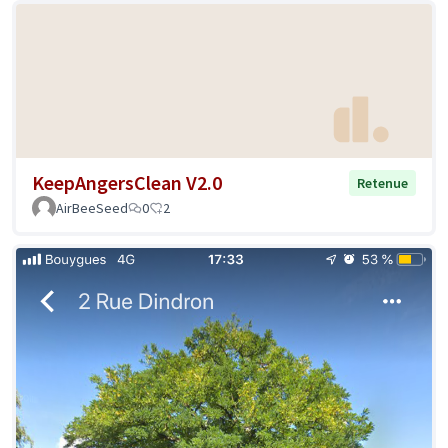
KeepAngersClean V2.0
Retenue
AirBeeSeed
0
2