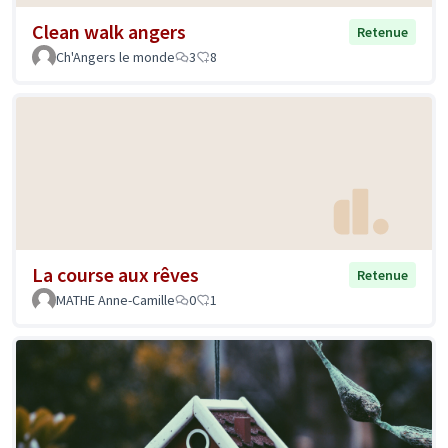
Clean walk angers
Retenue
Ch'Angers le monde
3
8
La course aux rêves
Retenue
MATHE Anne-Camille
0
1