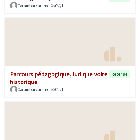
Carambarcaramel
0
1
Parcours pédagogique, ludique voire
Retenue
historique
Carambarcaramel
0
1