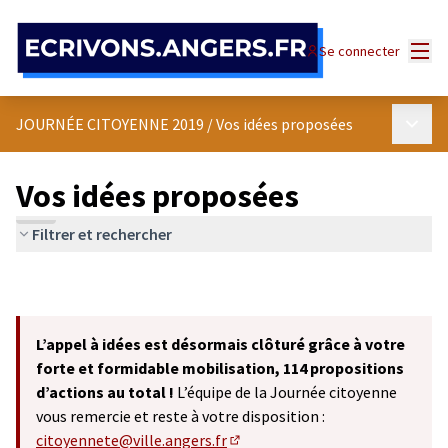
Panneau de gestion des cookies
Menu
Se connecter
Menu p
JOURNÉE CITOYENNE 2019
/
Vos idées proposées
Vos idées proposées
Filtrer et rechercher
L’appel à idées est désormais clôturé grâce à votre
forte et formidable mobilisation, 114 propositions
d’actions au total !
L’équipe de la Journée citoyenne
vous remercie et reste à votre disposition :
citoyennete@ville.angers.fr