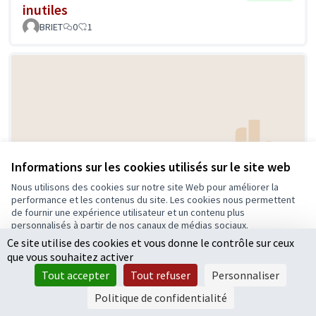
inutiles
BRIET
0
1
Informations sur les cookies utilisés sur le site web
Sensibilisation aux gestes qui
Retenue
Nous utilisons des cookies sur notre site Web pour améliorer la
sauvent.
performance et les contenus du site. Les cookies nous permettent
de fournir une expérience utilisateur et un contenu plus
carambarsframboise
0
4
personnalisés à partir de nos canaux de médias sociaux.
Ce site utilise des cookies et vous donne le contrôle sur ceux
Tout accepter
que vous souhaitez activer
Accepter seulement les cookies essentiels
Tout accepter
Tout refuser
Personnaliser
Paramètres
Politique de confidentialité