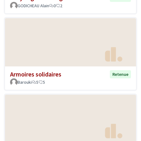
GODICHEAU Alain
0
2
Armoires solidaires
Retenue
Barouki
5
5