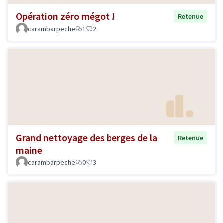
Opération zéro mégot !
Retenue
carambarpeche
1
2
Grand nettoyage des berges de la
Retenue
maine
carambarpeche
0
3