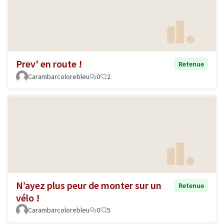
Prev' en route !
Retenue
Carambarcolorebleu
0
2
N’ayez plus peur de monter sur un
Retenue
vélo !
Carambarcolorebleu
0
5