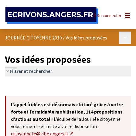
Panneau de gestion des cookies
Menu
Se connecter
Menu p
JOURNÉE CITOYENNE 2019
/
Vos idées proposées
Vos idées proposées
Filtrer et rechercher
L’appel à idées est désormais clôturé grâce à votre
forte et formidable mobilisation, 114 propositions
d’actions au total !
L’équipe de la Journée citoyenne
vous remercie et reste à votre disposition :
citoyennete@ville.angers.fr