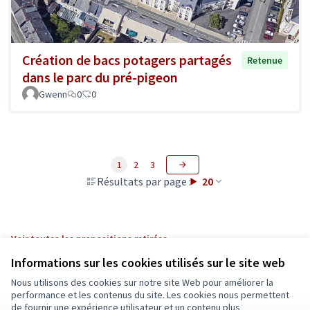
Création de bacs potagers partagés
Retenue
dans le parc du pré-pigeon
Gwenn
0
0
1
2
3
Résultats par page :
20
Voir toutes les propositions retirées
Informations sur les cookies utilisés sur le site web
Nous utilisons des cookies sur notre site Web pour améliorer la
Conditions d'utilisation
performance et les contenus du site. Les cookies nous permettent
Paramètres des cookies
de fournir une expérience utilisateur et un contenu plus
Ecrivons Angers sur X
Ecrivons Angers sur Facebook