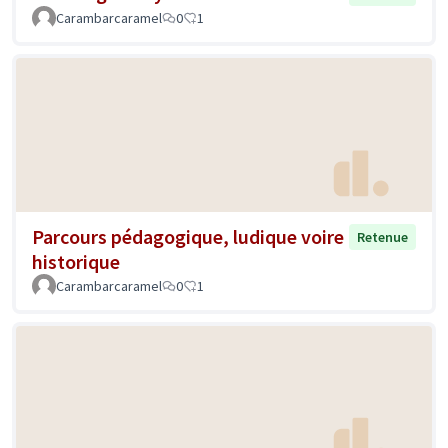
Carambarcaramel
0
1
Parcours pédagogique, ludique voire
Retenue
historique
Carambarcaramel
0
1