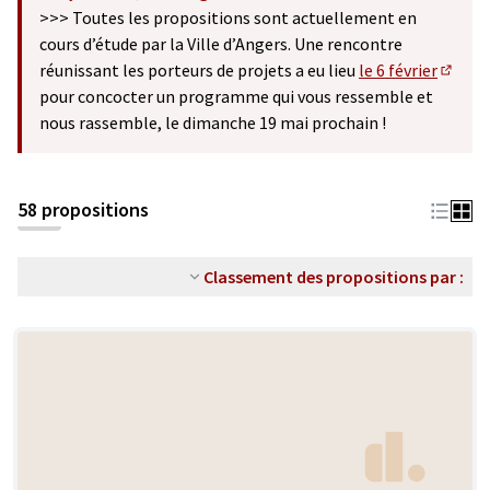
(S'ouvre dans un nouvel onglet)
>>> Toutes les propositions sont actuellement en
cours d’étude par la Ville d’Angers. Une rencontre
réunissant les porteurs de projets a eu lieu
le 6 février
(S'ouv
pour concocter un programme qui vous ressemble et
nous rassemble, le dimanche 19 mai prochain !
58 propositions
Classement des propositions par :