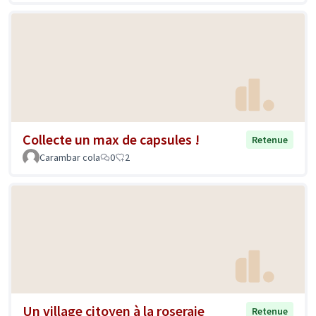
Collecte un max de capsules !
Retenue
Carambar cola
0
2
Un village citoyen à la roseraie
Retenue