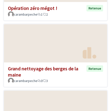
Opération zéro mégot !
Retenue
carambarpeche
1
2
Grand nettoyage des berges de la
Retenue
maine
carambarpeche
0
3