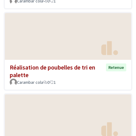
Carambar cola
0
1
Réalisation de poubelles de tri en
Retenue
palette
Carambar cola
0
1