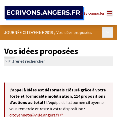
Panneau de gestion des cookies
Menu
Se connecter
Menu p
JOURNÉE CITOYENNE 2019
/
Vos idées proposées
Vos idées proposées
Filtrer et rechercher
L’appel à idées est désormais clôturé grâce à votre
forte et formidable mobilisation, 114 propositions
d’actions au total !
L’équipe de la Journée citoyenne
vous remercie et reste à votre disposition :
citoyennete@ville.angers.fr