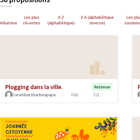
Les plus
A-Z
Z-A (alphabétique
Les pl
Aléatoire
récentes
(alphabétique)
inverse)
soutenu
Plogging dans la ville.
Retenue
Carambarsbarbeapapa
0
1