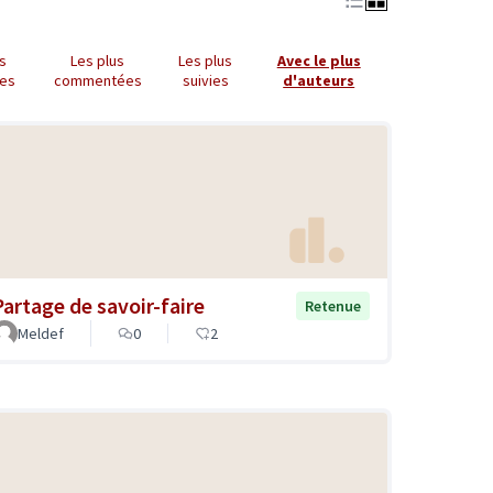
us
Les plus
Les plus
Avec le plus
es
commentées
suivies
d'auteurs
Partage de savoir-faire
Retenue
Meldef
0
2