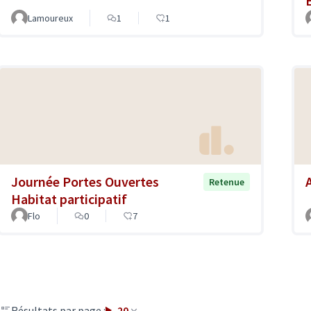
Lamoureux
1
1
Journée Portes Ouvertes
Retenue
Habitat participatif
Flo
0
7
Résultats par page :
20