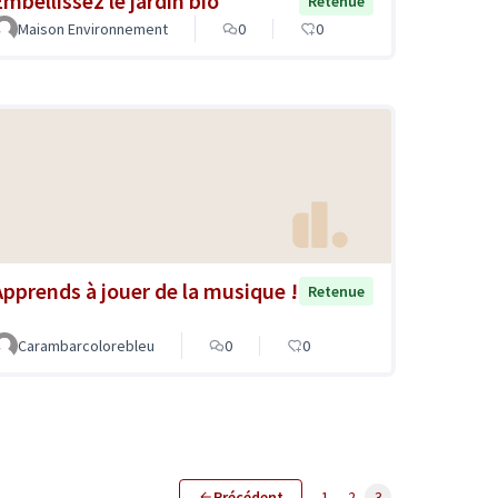
Embellissez le jardin bio
Retenue
Maison Environnement
0
0
Apprends à jouer de la musique !
Retenue
Carambarcolorebleu
0
0
Précédent
1
2
3