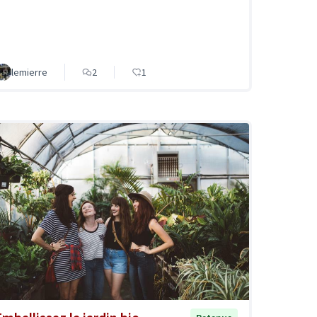
lemierre
2
1