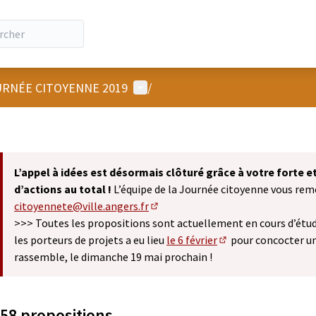
Menu utilisateur
RNÉE CITOYENNE 2019
/
L’appel à idées est désormais clôturé grâce à votre forte 
d’actions au total !
L’équipe de la Journée citoyenne vous remer
citoyennete@ville.angers.fr
(S'ouvre dans un nouvel onglet)
>>> Toutes les propositions sont actuellement en cours d’étude
les porteurs de projets a eu lieu
le 6 février
pour concocter u
(S'ouvre dans un nou
rassemble, le dimanche 19 mai prochain !
58 propositions