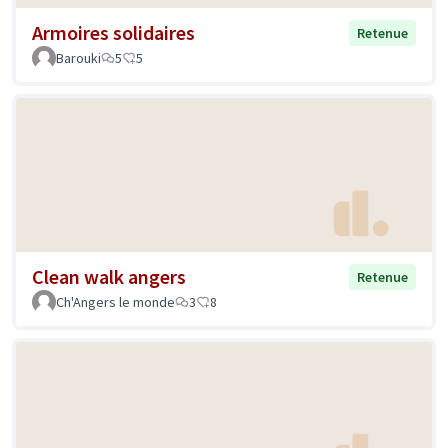
Armoires solidaires
Retenue
Barouki
5
5
Clean walk angers
Retenue
Ch'Angers le monde
3
8