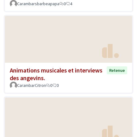
Carambarsbarbeapapa
0
4
Animations musicales et interviews
Retenue
des angevins.
CarambarCitron
0
0