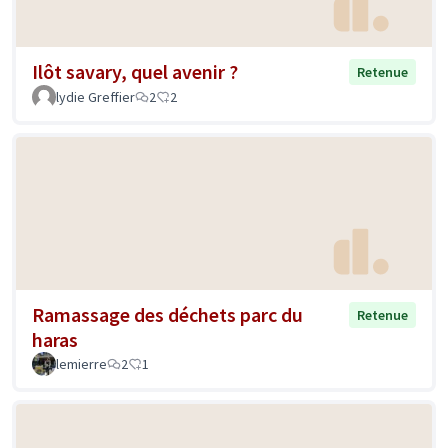
Ilôt savary, quel avenir ?
Retenue
lydie Greffier
2
2
Ramassage des déchets parc du
Retenue
haras
lemierre
2
1