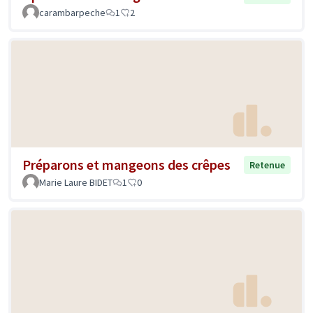
carambarpeche
1
2
Préparons et mangeons des crêpes
Retenue
Marie Laure BIDET
1
0