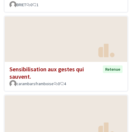
BRIET
0
1
Sensibilisation aux gestes qui
Retenue
sauvent.
carambarsframboise
0
4