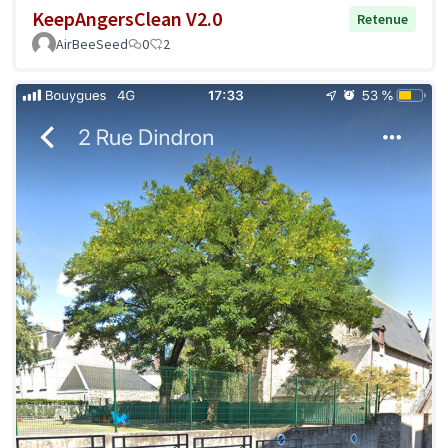
KeepAngersClean V2.0
Retenue
AirBeeSeed
0
2