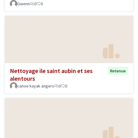
Gwenn
0
0
Nettoyage ile saint aubin et ses
Retenue
alentours
canoe kayak angers
0
0