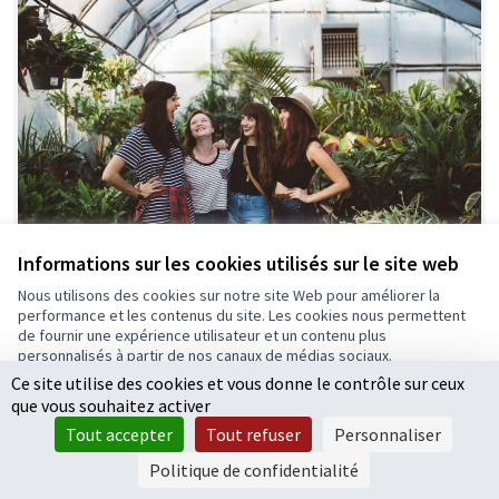
Informations sur les cookies utilisés sur le site web
Nous utilisons des cookies sur notre site Web pour améliorer la
Embellissez le jardin bio
Retenue
performance et les contenus du site. Les cookies nous permettent
de fournir une expérience utilisateur et un contenu plus
Maison Environnement
0
0
personnalisés à partir de nos canaux de médias sociaux.
Ce site utilise des cookies et vous donne le contrôle sur ceux
Tout accepter
que vous souhaitez activer
Accepter seulement les cookies essentiels
Tout accepter
Tout refuser
Personnaliser
Paramètres
Politique de confidentialité