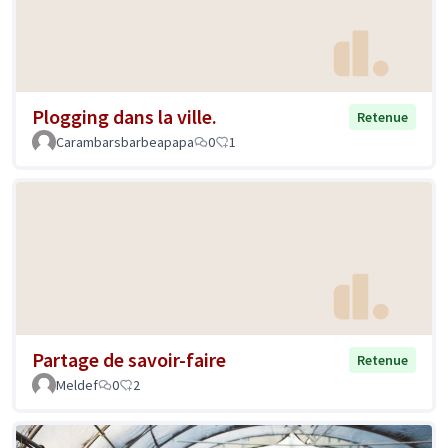
Plogging dans la ville.
Retenue
Carambarsbarbeapapa
0
1
Partage de savoir-faire
Retenue
Meldef
0
2