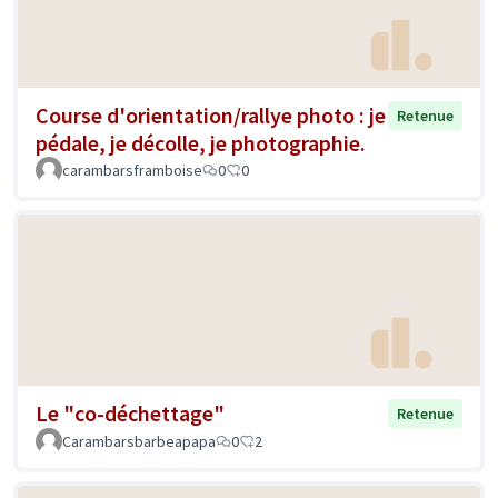
Course d'orientation/rallye photo : je
Retenue
pédale, je décolle, je photographie.
carambarsframboise
0
0
Le "co-déchettage"
Retenue
Carambarsbarbeapapa
0
2