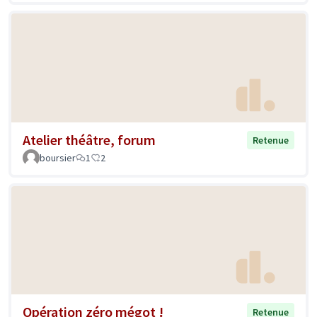
Atelier théâtre, forum
Retenue
boursier
1
2
Opération zéro mégot !
Retenue