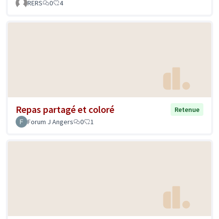
RERS
0
4
Repas partagé et coloré
Retenue
Forum J Angers
0
1