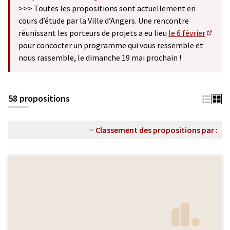
(S'ouvre dans un nouvel onglet)
>>> Toutes les propositions sont actuellement en
cours d’étude par la Ville d’Angers. Une rencontre
réunissant les porteurs de projets a eu lieu
le 6 février
(S'ouv
pour concocter un programme qui vous ressemble et
nous rassemble, le dimanche 19 mai prochain !
58 propositions
Classement des propositions par :