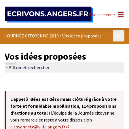
Panneau de gestion des cookies
Menu
Se connecter
Menu p
JOURNÉE CITOYENNE 2019
/
Vos idées proposées
Vos idées proposées
Filtrer et rechercher
L’appel à idées est désormais clôturé grâce à votre
forte et formidable mobilisation, 114 propositions
d’actions au total !
L’équipe de la Journée citoyenne
vous remercie et reste à votre disposition :
citoyennete@ville.angers.fr