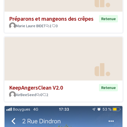
Préparons et mangeons des crêpes
Retenue
Marie Laure BIDET
1
0
KeepAngersClean V2.0
Retenue
AirBeeSeed
0
2