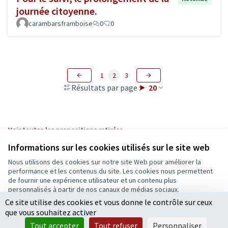
journée citoyenne.
carambarsframboise
0
0
1
2
3
Résultats par page :
20
Voir toutes les propositions retirées
Informations sur les cookies utilisés sur le site web
Nous utilisons des cookies sur notre site Web pour améliorer la
Conditions d'utilisation
performance et les contenus du site. Les cookies nous permettent
Paramètres des cookies
de fournir une expérience utilisateur et un contenu plus
Ecrivons Angers sur X
Ecrivons Angers sur Facebook
personnalisés à partir de nos canaux de médias sociaux.
(Lien externe)
(Lien externe)
Ce site utilise des cookies et vous donne le contrôle sur ceux
Tout accepter
que vous souhaitez activer
Accepter seulement les cookies essentiels
Tout accepter
Tout refuser
Personnaliser