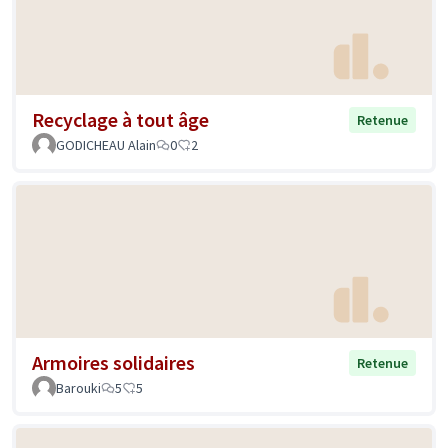
Recyclage à tout âge
Retenue
GODICHEAU Alain
0
2
Armoires solidaires
Retenue
Barouki
5
5