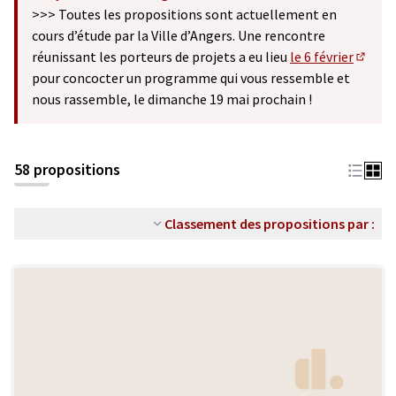
(S'ouvre dans un nouvel onglet)
>>> Toutes les propositions sont actuellement en
cours d’étude par la Ville d’Angers. Une rencontre
réunissant les porteurs de projets a eu lieu
le 6 février
(S'ouv
pour concocter un programme qui vous ressemble et
nous rassemble, le dimanche 19 mai prochain !
58 propositions
Classement des propositions par :