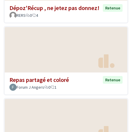
Dépoz'Récup , ne jetez pas donnez!
Retenue
RERS
0
4
Repas partagé et coloré
Retenue
Forum J Angers
0
1