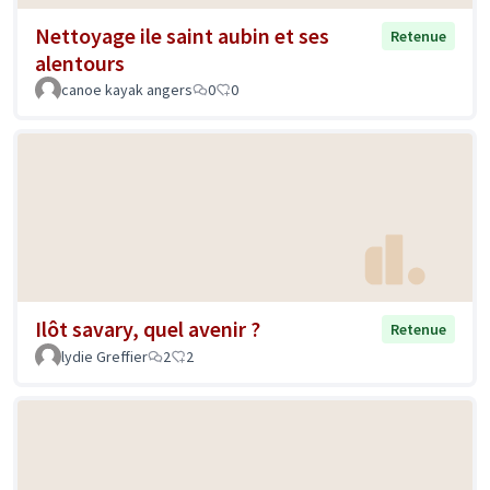
Nettoyage ile saint aubin et ses
Retenue
alentours
canoe kayak angers
0
0
Ilôt savary, quel avenir ?
Retenue
lydie Greffier
2
2