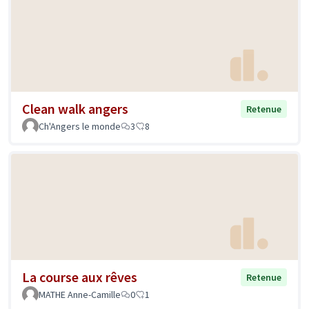
Clean walk angers
Retenue
Ch'Angers le monde
3
8
La course aux rêves
Retenue
MATHE Anne-Camille
0
1