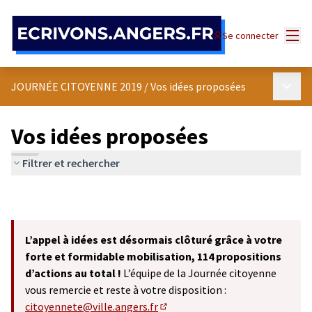
Panneau de gestion des cookies
Menu
Se connecter
Menu p
JOURNÉE CITOYENNE 2019
/
Vos idées proposées
Vos idées proposées
Filtrer et rechercher
L’appel à idées est désormais clôturé grâce à votre
forte et formidable mobilisation, 114 propositions
d’actions au total !
L’équipe de la Journée citoyenne
vous remercie et reste à votre disposition :
citoyennete@ville.angers.fr