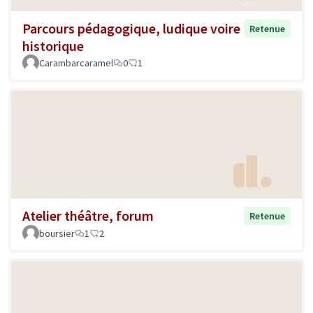
Parcours pédagogique, ludique voire
Retenue
historique
Carambarcaramel
0
1
Atelier théâtre, forum
Retenue
boursier
1
2