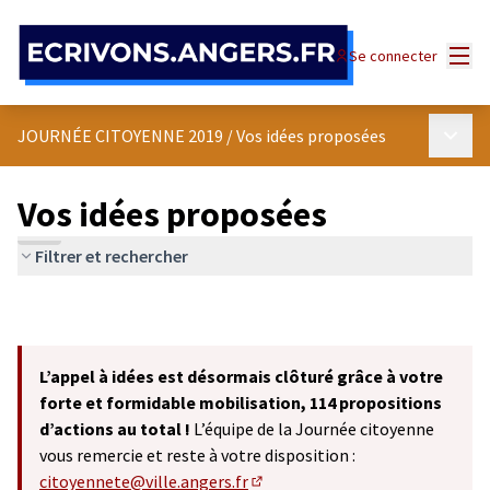
Panneau de gestion des cookies
Menu
Se connecter
Menu p
JOURNÉE CITOYENNE 2019
/
Vos idées proposées
Vos idées proposées
Filtrer et rechercher
L’appel à idées est désormais clôturé grâce à votre
forte et formidable mobilisation, 114 propositions
d’actions au total !
L’équipe de la Journée citoyenne
vous remercie et reste à votre disposition :
citoyennete@ville.angers.fr