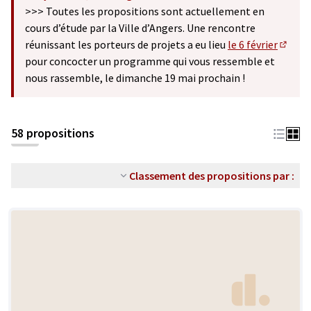
(S'ouvre dans un nouvel onglet)
>>> Toutes les propositions sont actuellement en
cours d’étude par la Ville d’Angers. Une rencontre
réunissant les porteurs de projets a eu lieu
le 6 février
(S'ouv
pour concocter un programme qui vous ressemble et
nous rassemble, le dimanche 19 mai prochain !
58 propositions
Classement des propositions par :