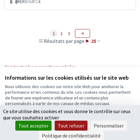
RERS
0
4
1
2
3
Résultats par page :
25
Voir toutes les propositions retirées
Informations sur les cookies utilisés sur le site web
Nous utilisons des cookies sur notre site Web pour améliorer la
Conditions d'utilisation
performance et les contenus du site. Les cookies nous permettent
Paramètres des cookies
de fournir une expérience utilisateur et un contenu plus
Ecrivons Angers sur X
Ecrivons Angers sur Facebook
personnalisés à partir de nos canaux de médias sociaux.
(Lien externe)
(Lien externe)
Ce site utilise des cookies et vous donne le contrôle sur ceux
Tout accepter
que vous souhaitez activer
Accepter seulement les cookies essentiels
Tout accepter
Tout refuser
Personnaliser
Licence Cre
(Lien extern
Paramètres
(Lien externe)
Site réalisé grâce au
logiciel libre Decidim
.
Politique de confidentialité
(Lien externe)