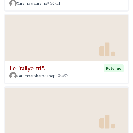
Carambarcaramel
0
1
Le "rallye-tri".
Retenue
Carambarsbarbeapapa
0
1