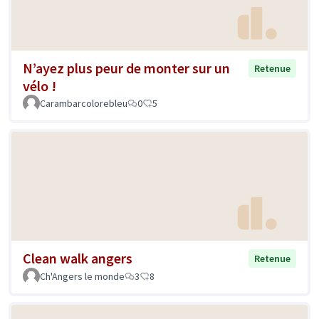
N’ayez plus peur de monter sur un
Retenue
vélo !
Carambarcolorebleu
0
5
Clean walk angers
Retenue
Ch'Angers le monde
3
8