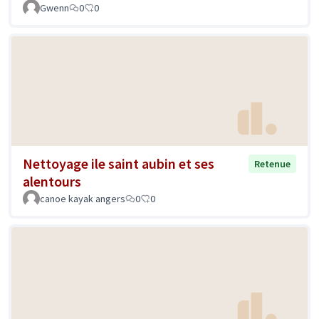
Gwenn
0
0
Nettoyage ile saint aubin et ses
Retenue
alentours
canoe kayak angers
0
0