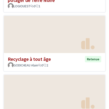
potager de Terre Noire
LOGIOUEST
0
1
Recyclage à tout âge
Retenue
GODICHEAU Alain
0
2