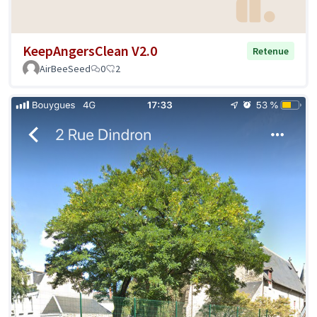
KeepAngersClean V2.0
Retenue
AirBeeSeed
0
2