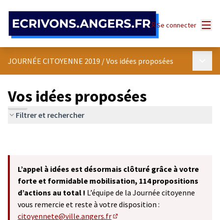
Panneau de gestion des cookies
Menu
Se connecter
Menu p
JOURNÉE CITOYENNE 2019
/
Vos idées proposées
Vos idées proposées
Filtrer et rechercher
L’appel à idées est désormais clôturé grâce à votre
forte et formidable mobilisation, 114 propositions
d’actions au total !
L’équipe de la Journée citoyenne
vous remercie et reste à votre disposition :
citoyennete@ville.angers.fr