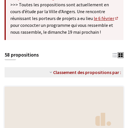
(S'ouvre dans un nouvel onglet)
>>> Toutes les propositions sont actuellement en
cours d’étude par la Ville d’Angers. Une rencontre
réunissant les porteurs de projets a eu lieu
le 6 février
(S'ouv
pour concocter un programme qui vous ressemble et
nous rassemble, le dimanche 19 mai prochain !
58 propositions
Classement des propositions par :