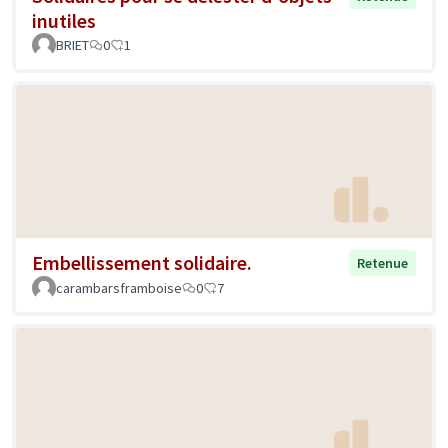
inutiles
BRIET
0
1
Embellissement solidaire.
Retenue
carambarsframboise
0
7