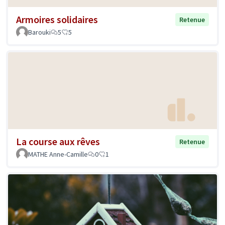
Armoires solidaires
Retenue
Barouki
5
5
La course aux rêves
Retenue
MATHE Anne-Camille
0
1