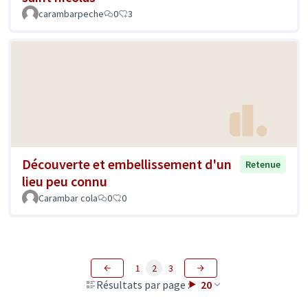
carambarpeche
0
3
Découverte et embellissement d'un
Retenue
lieu peu connu
Carambar cola
0
0
1
2
3
Résultats par page :
20