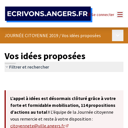
Panneau de gestion des cookies
Menu
Se connecter
Menu p
JOURNÉE CITOYENNE 2019
/
Vos idées proposées
Vos idées proposées
Filtrer et rechercher
L’appel à idées est désormais clôturé grâce à votre
forte et formidable mobilisation, 114 propositions
d’actions au total !
L’équipe de la Journée citoyenne
vous remercie et reste à votre disposition :
citoyennete@ville.angers.fr