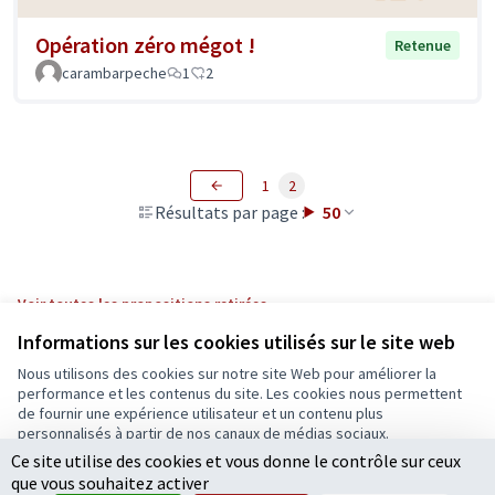
Opération zéro mégot !
Retenue
carambarpeche
1
2
1
2
Résultats par page :
50
Voir toutes les propositions retirées
Informations sur les cookies utilisés sur le site web
Nous utilisons des cookies sur notre site Web pour améliorer la
Conditions d'utilisation
performance et les contenus du site. Les cookies nous permettent
Paramètres des cookies
de fournir une expérience utilisateur et un contenu plus
Ecrivons Angers sur X
Ecrivons Angers sur Facebook
personnalisés à partir de nos canaux de médias sociaux.
(Lien externe)
(Lien externe)
Ce site utilise des cookies et vous donne le contrôle sur ceux
Tout accepter
que vous souhaitez activer