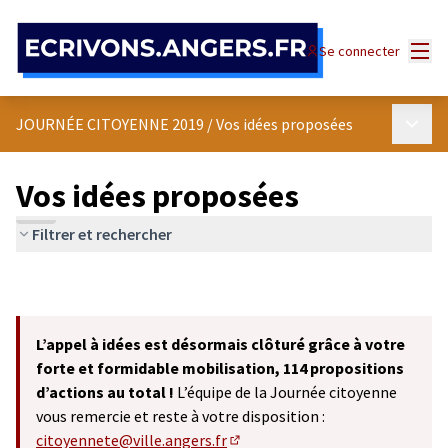
Panneau de gestion des cookies
Menu
Se connecter
Menu p
JOURNÉE CITOYENNE 2019
/
Vos idées proposées
Vos idées proposées
Filtrer et rechercher
L’appel à idées est désormais clôturé grâce à votre
forte et formidable mobilisation, 114 propositions
d’actions au total !
L’équipe de la Journée citoyenne
vous remercie et reste à votre disposition :
citoyennete@ville.angers.fr