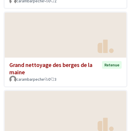
carambarpeche
0
2
Grand nettoyage des berges de la
Retenue
maine
carambarpeche
0
3