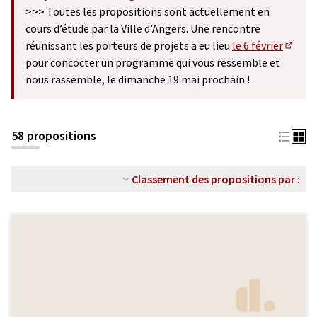
(S'ouvre dans un nouvel onglet)
>>> Toutes les propositions sont actuellement en
cours d’étude par la Ville d’Angers. Une rencontre
réunissant les porteurs de projets a eu lieu
le 6 février
(S'ouv
pour concocter un programme qui vous ressemble et
nous rassemble, le dimanche 19 mai prochain !
58 propositions
Classement des propositions par :