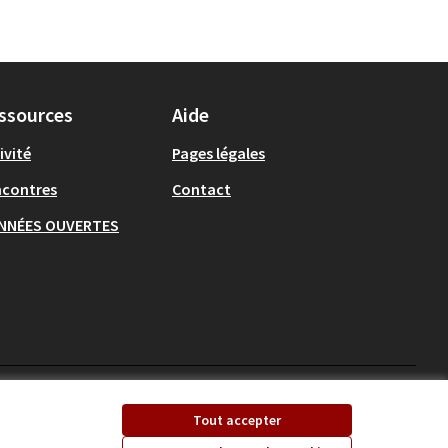
ssources
Aide
ivité
Pages légales
ncontres
Contact
NNÉES OUVERTES
Ecrivons Angers sur X
Ecrivons Angers sur
Tout accepter
(Lien externe)
(Lien externe)