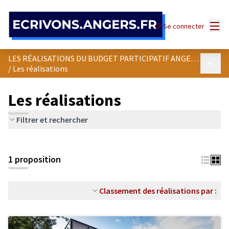
Panneau de gestion des cookies
Menu
Se connecter
LES RÉALISATIONS DU BUDGET PARTICIPATIF ANGEVIN
Menu p
/
Les réalisations
Les réalisations
Filtrer et rechercher
1 proposition
Classement des réalisations par :