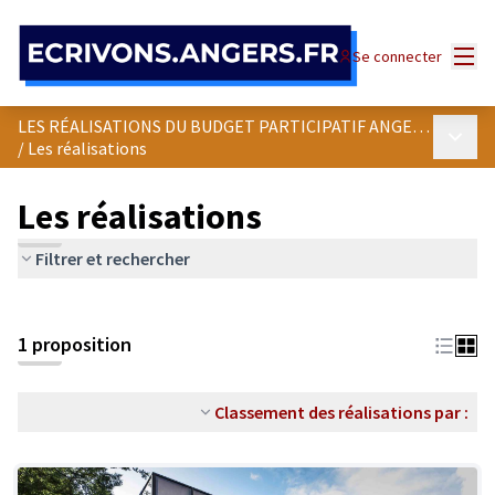
Panneau de gestion des cookies
Menu
Se connecter
LES RÉALISATIONS DU BUDGET PARTICIPATIF ANGEVIN
Menu p
/
Les réalisations
Les réalisations
Filtrer et rechercher
1 proposition
Classement des réalisations par :