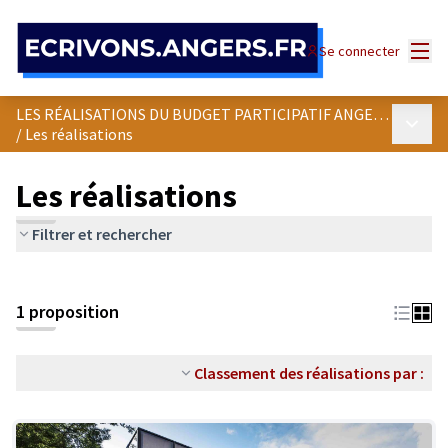
Panneau de gestion des cookies
Menu
Se connecter
LES RÉALISATIONS DU BUDGET PARTICIPATIF ANGEVIN
Menu p
/
Les réalisations
Les réalisations
Filtrer et rechercher
1 proposition
Classement des réalisations par :