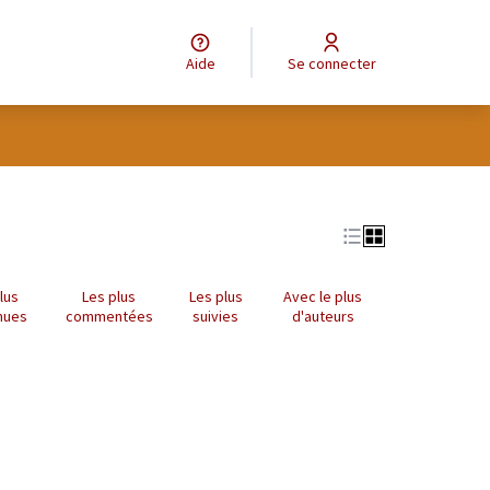
Aide
Se connecter
tilisateur
lus
Les plus
Les plus
Avec le plus
nues
commentées
suivies
d'auteurs