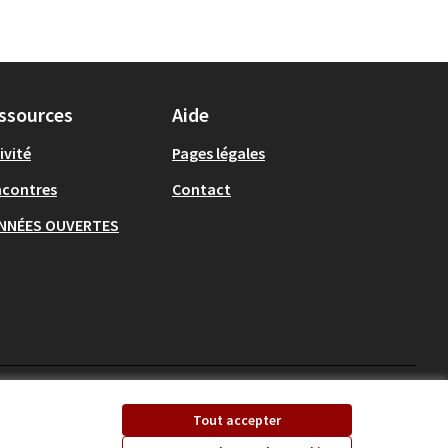
ssources
Aide
ivité
Pages légales
ncontres
Contact
NNÉES OUVERTES
Ecrivons Angers sur X
Ecrivons Angers sur
Tout accepter
(Lien externe)
(Lien externe)