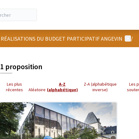
Menu u
 RÉALISATIONS DU BUDGET PARTICIPATIF ANGEVIN
/
1 proposition
Les plus
A-Z
Z-A (alphabétique
Les p
récentes
Aléatoire
(alphabétique)
inverse)
soute