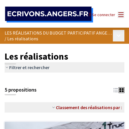
Panneau de gestion des cookies
Menu
Se connecter
LES RÉALISATIONS DU BUDGET PARTICIPATIF ANGEVIN
Menu p
/
Les réalisations
Les réalisations
Filtrer et rechercher
5 propositions
Classement des réalisations par :