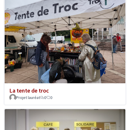
La tente de troc
Projet lauréat
0
0