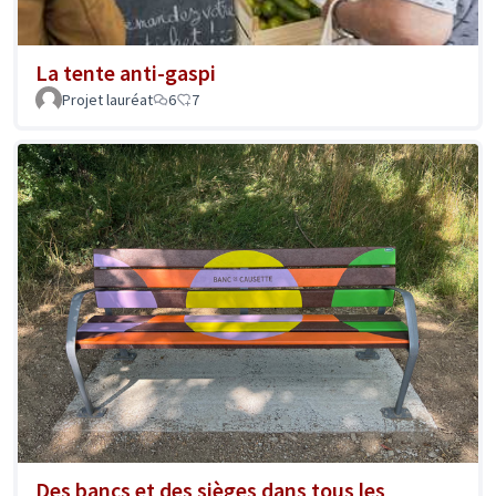
La tente anti-gaspi
Projet lauréat
6
7
Des bancs et des sièges dans tous les