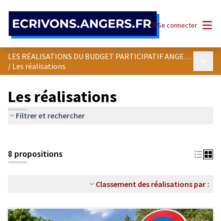
Panneau de gestion des cookies
Menu
Se connecter
LES RÉALISATIONS DU BUDGET PARTICIPATIF ANGEVIN
Menu p
/
Les réalisations
Les réalisations
Filtrer et rechercher
8 propositions
Classement des réalisations par :