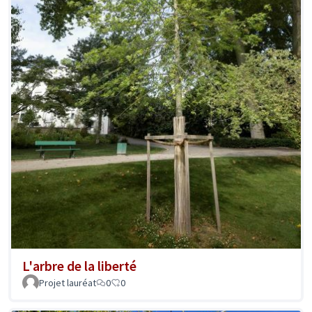
L'arbre de la liberté
Projet lauréat
0
0