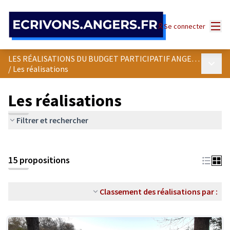
Panneau de gestion des cookies
Menu
Se connecter
LES RÉALISATIONS DU BUDGET PARTICIPATIF ANGEVIN
Menu p
/
Les réalisations
Les réalisations
Filtrer et rechercher
15 propositions
Classement des réalisations par :