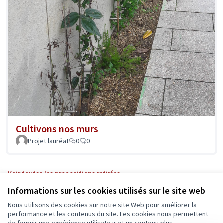
Cultivons nos murs
Projet lauréat
0
0
Voir toutes les propositions retirées
Informations sur les cookies utilisés sur le site web
Nous utilisons des cookies sur notre site Web pour améliorer la
Conditions d'utilisation
performance et les contenus du site. Les cookies nous permettent
Paramètres des cookies
de fournir une expérience utilisateur et un contenu plus