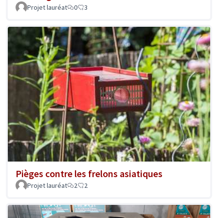
Projet lauréat
0
3
Pièges contre les frelons asiatiques
Projet lauréat
2
2