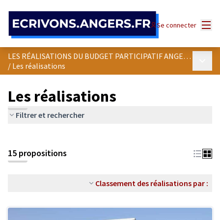
Panneau de gestion des cookies
Menu
Se connecter
LES RÉALISATIONS DU BUDGET PARTICIPATIF ANGEVIN
Menu p
/
Les réalisations
Les réalisations
Filtrer et rechercher
15 propositions
Classement des réalisations par :