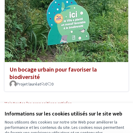
Un bocage urbain pour favoriser la
biodiversité
Projet lauréat
0
0
Voir toutes les propositions retirées
Informations sur les cookies utilisés sur le site web
Nous utilisons des cookies sur notre site Web pour améliorer la
Conditions d'utilisation
performance et les contenus du site. Les cookies nous permettent
Paramètres des cookies
de fournir une expérience utilisateur et un contenu plus