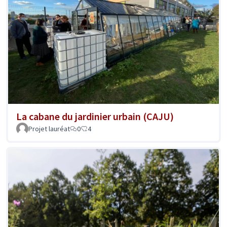
La cabane du jardinier urbain (CAJU)
Projet lauréat
0
4