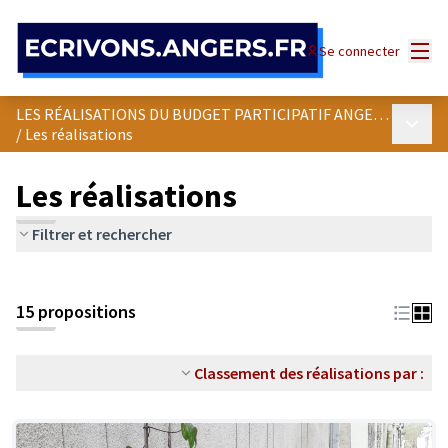
Panneau de gestion des cookies
Menu
Se connecter
LES RÉALISATIONS DU BUDGET PARTICIPATIF ANGEVIN
Menu p
/
Les réalisations
Les réalisations
Filtrer et rechercher
15 propositions
Classement des réalisations par :