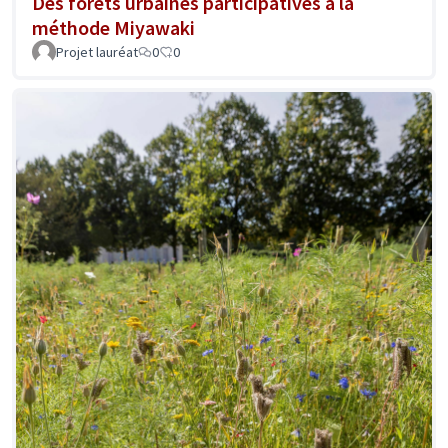
Des forêts urbaines participatives à la
méthode Miyawaki
Projet lauréat
0
0