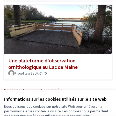
Une plateforme d'observation
ornithologique au Lac de Maine
Projet lauréat
0
0
Voir toutes les propositions retirées
Informations sur les cookies utilisés sur le site web
Nous utilisons des cookies sur notre site Web pour améliorer la
Conditions d'utilisation
performance et les contenus du site. Les cookies nous permettent
Paramètres des cookies
de fournir une expérience utilisateur et un contenu plus