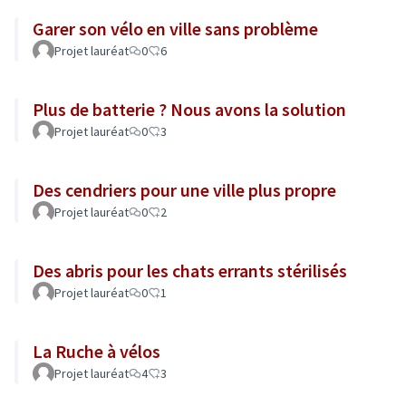
Garer son vélo en ville sans problème
Projet lauréat
0
6
Plus de batterie ? Nous avons la solution
Projet lauréat
0
3
Des cendriers pour une ville plus propre
Projet lauréat
0
2
Des abris pour les chats errants stérilisés
Projet lauréat
0
1
La Ruche à vélos
Projet lauréat
4
3