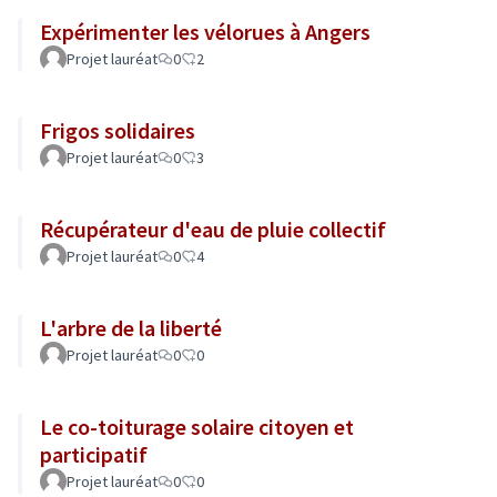
Expérimenter les vélorues à Angers
Projet lauréat
0
2
Frigos solidaires
Projet lauréat
0
3
Récupérateur d'eau de pluie collectif
Projet lauréat
0
4
L'arbre de la liberté
Projet lauréat
0
0
Le co-toiturage solaire citoyen et
participatif
Projet lauréat
0
0