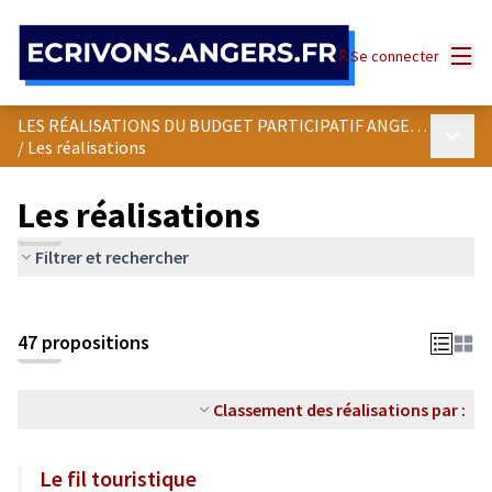
Panneau de gestion des cookies
Menu
Se connecter
LES RÉALISATIONS DU BUDGET PARTICIPATIF ANGEVIN
Menu p
/
Les réalisations
Les réalisations
Filtrer et rechercher
47 propositions
Classement des réalisations par :
Le fil touristique