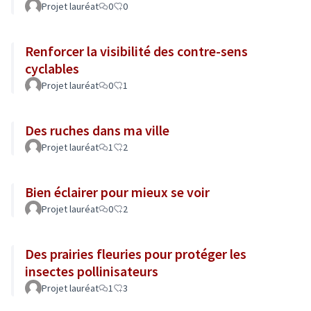
Projet lauréat
0
0
Renforcer la visibilité des contre-sens
cyclables
Projet lauréat
0
1
Des ruches dans ma ville
Projet lauréat
1
2
Bien éclairer pour mieux se voir
Projet lauréat
0
2
Des prairies fleuries pour protéger les
insectes pollinisateurs
Projet lauréat
1
3