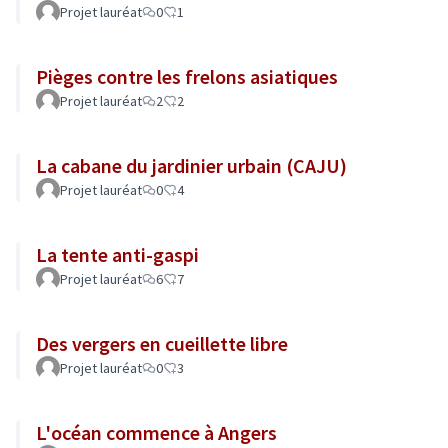
Projet lauréat
0
1
Pièges contre les frelons asiatiques
Projet lauréat
2
2
La cabane du jardinier urbain (CAJU)
Projet lauréat
0
4
La tente anti-gaspi
Projet lauréat
6
7
Des vergers en cueillette libre
Projet lauréat
0
3
L'océan commence à Angers