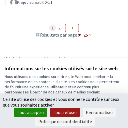
Projet lauréat
0
1
1
2
Résultats par page :
25
Voir toutes les propositions retirées
Informations sur les cookies utilisés sur le site web
Nous utilisons des cookies sur notre site Web pour améliorer la
Conditions d'utilisation
performance et les contenus du site. Les cookies nous permettent
Paramètres des cookies
de fournir une expérience utilisateur et un contenu plus
Ecrivons Angers sur X
Ecrivons Angers sur Facebook
personnalisés à partir de nos canaux de médias sociaux.
(Lien externe)
(Lien externe)
Ce site utilise des cookies et vous donne le contrôle sur ceux
Tout accepter
que vous souhaitez activer
Accepter seulement les cookies essentiels
Tout accepter
Tout refuser
Personnaliser
Licence Cre
(Lien extern
Paramètres
(Lien externe)
Site réalisé grâce au
logiciel libre Decidim
.
Politique de confidentialité
(Lien externe)