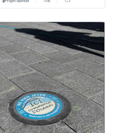
Projet lauréat
6
7