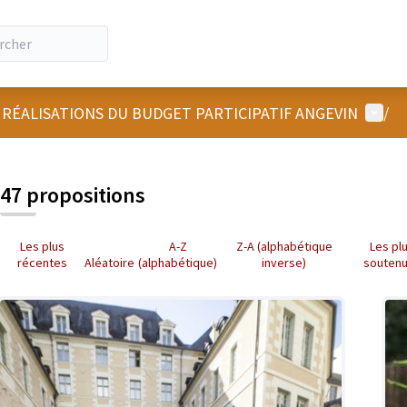
Menu u
 RÉALISATIONS DU BUDGET PARTICIPATIF ANGEVIN
/
47 propositions
Les plus
A-Z
Z-A (alphabétique
Les pl
récentes
Aléatoire
(alphabétique)
inverse)
souten