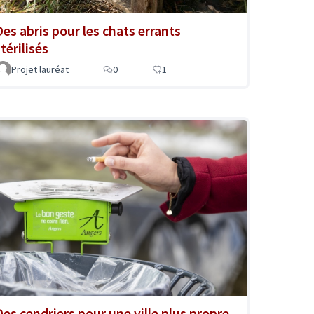
Des abris pour les chats errants
térilisés
Projet lauréat
0
1
Des cendriers pour une ville plus propre