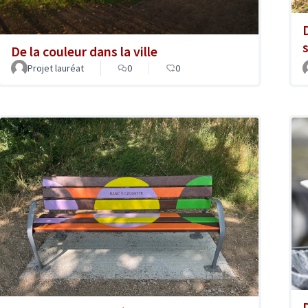
s
De la couleur dans la ville
Projet lauréat
0
0