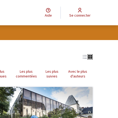
Aide
Se connecter
tilisateur
lus
Les plus
Les plus
Avec le plus
nues
commentées
suivies
d'auteurs