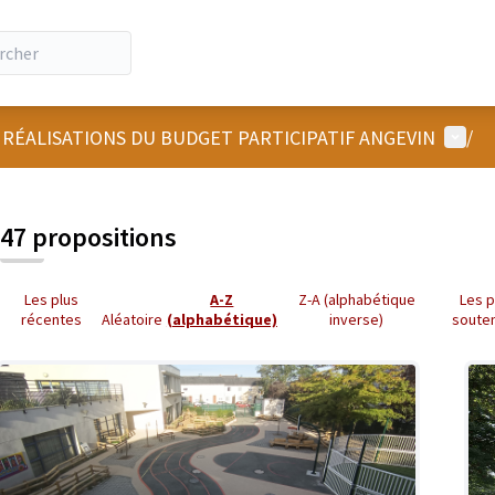
Menu u
 RÉALISATIONS DU BUDGET PARTICIPATIF ANGEVIN
/
47 propositions
Les plus
A-Z
Z-A (alphabétique
Les p
récentes
Aléatoire
(alphabétique)
inverse)
soute