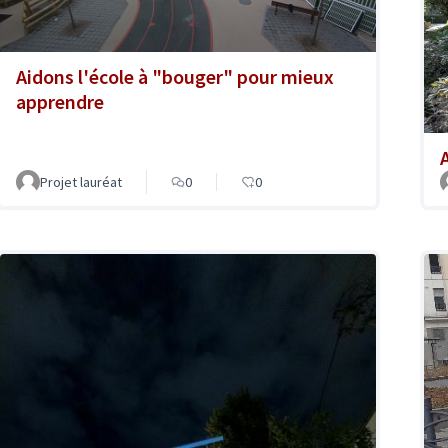
Aidons l'école à "bouger" pour mieux
apprendre
A
Projet lauréat
0
0