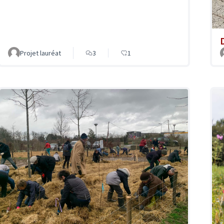
Projet lauréat
3
1