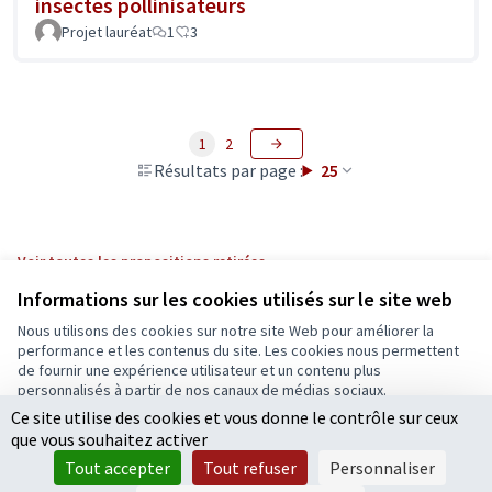
insectes pollinisateurs
Projet lauréat
1
3
1
2
Résultats par page :
25
Voir toutes les propositions retirées
Informations sur les cookies utilisés sur le site web
Nous utilisons des cookies sur notre site Web pour améliorer la
Conditions d'utilisation
performance et les contenus du site. Les cookies nous permettent
Paramètres des cookies
de fournir une expérience utilisateur et un contenu plus
Ecrivons Angers sur X
Ecrivons Angers sur Facebook
personnalisés à partir de nos canaux de médias sociaux.
(Lien externe)
(Lien externe)
Ce site utilise des cookies et vous donne le contrôle sur ceux
Tout accepter
que vous souhaitez activer
Accepter seulement les cookies essentiels
Tout accepter
Tout refuser
Personnaliser
Licence Cre
(Lien extern
Paramètres