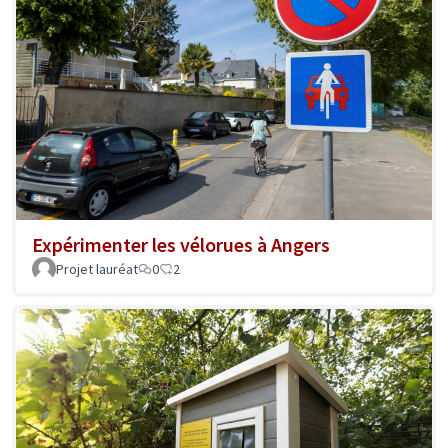
Expérimenter les vélorues à Angers
Projet lauréat
0
2