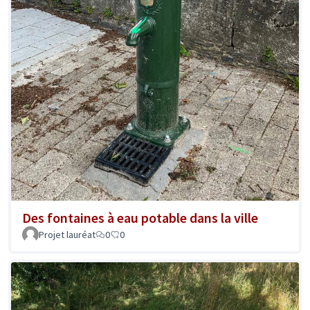
Des fontaines à eau potable dans la ville
Projet lauréat
0
0