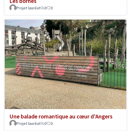
Les bornés
Projet lauréat
0
0
Une balade romantique au cœur d'Angers
Projet lauréat
0
0