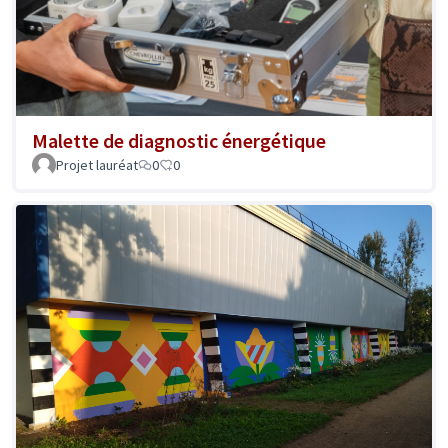
Malette de diagnostic énergétique
Projet lauréat
0
0