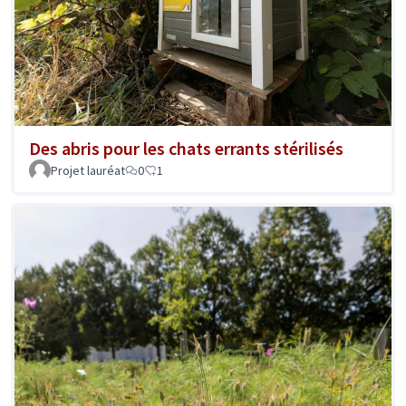
Des abris pour les chats errants stérilisés
Projet lauréat
0
1