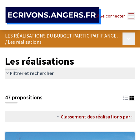
Panneau de gestion des cookies
Menu
Se connecter
LES RÉALISATIONS DU BUDGET PARTICIPATIF ANGEVIN
Menu p
/
Les réalisations
Les réalisations
Filtrer et rechercher
47 propositions
Classement des réalisations par :