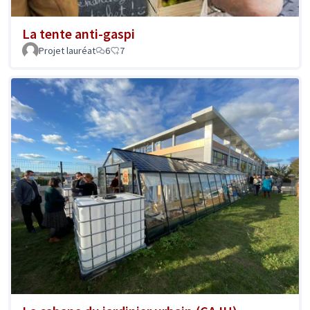
La tente anti-gaspi
Projet lauréat
6
7