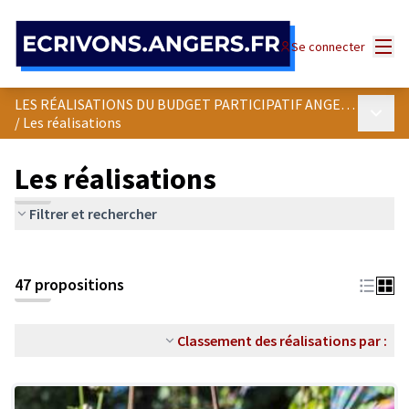
Panneau de gestion des cookies
Menu
Se connecter
LES RÉALISATIONS DU BUDGET PARTICIPATIF ANGEVIN
Menu p
/
Les réalisations
Les réalisations
Filtrer et rechercher
47 propositions
Classement des réalisations par :