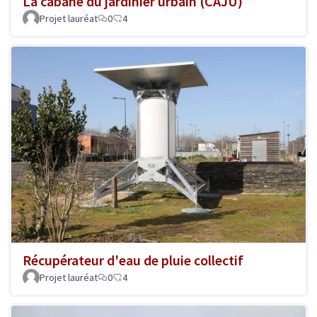
La cabane du jardinier urbain (CAJU)
Projet lauréat
0
4
Récupérateur d'eau de pluie collectif
Projet lauréat
0
4