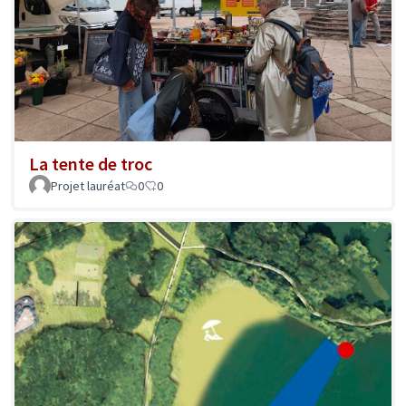
La tente de troc
Projet lauréat
0
0