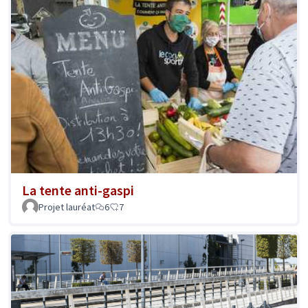
La tente anti-gaspi
Projet lauréat
6
7