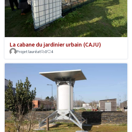
La cabane du jardinier urbain (CAJU)
Projet lauréat
0
4