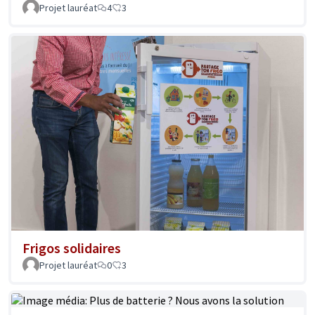
Projet lauréat
4
3
Frigos solidaires
Projet lauréat
0
3