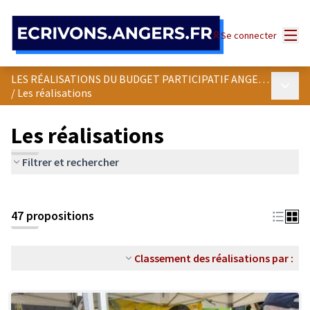
Panneau de gestion des cookies
Menu
Se connecter
LES RÉALISATIONS DU BUDGET PARTICIPATIF ANGEVIN
Menu p
/
Les réalisations
Les réalisations
Filtrer et rechercher
47 propositions
Classement des réalisations par :