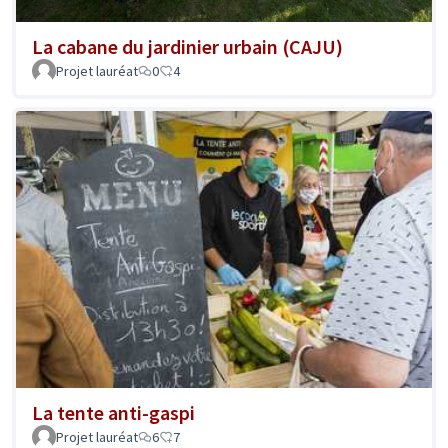
La cabane du jardinier urbain (CAJU)
Projet lauréat
0
4
La tente anti-gaspi
Projet lauréat
6
7