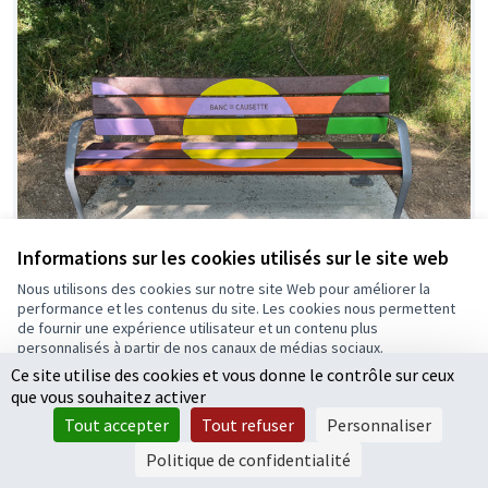
Informations sur les cookies utilisés sur le site web
Nous utilisons des cookies sur notre site Web pour améliorer la
performance et les contenus du site. Les cookies nous permettent
Des bancs et des sièges dans tous les
de fournir une expérience utilisateur et un contenu plus
quartiers
personnalisés à partir de nos canaux de médias sociaux.
Projet lauréat
0
0
Ce site utilise des cookies et vous donne le contrôle sur ceux
Tout accepter
que vous souhaitez activer
Accepter seulement les cookies essentiels
Tout accepter
Tout refuser
Personnaliser
Paramètres
Politique de confidentialité