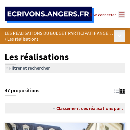
Panneau de gestion des cookies
Menu
Se connecter
LES RÉALISATIONS DU BUDGET PARTICIPATIF ANGEVIN
Menu p
/
Les réalisations
Les réalisations
Filtrer et rechercher
47 propositions
Classement des réalisations par :