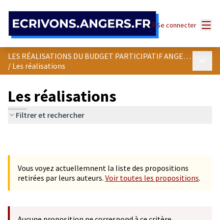
Panneau de gestion des cookies
Menu
Se connecter
LES RÉALISATIONS DU BUDGET PARTICIPATIF ANGEVIN
Menu p
/
Les réalisations
Les réalisations
Filtrer et rechercher
Vous voyez actuellemnent la liste des propositions
retirées par leurs auteurs.
Voir toutes les propositions
.
Aucune proposition ne correspond à ce critère.