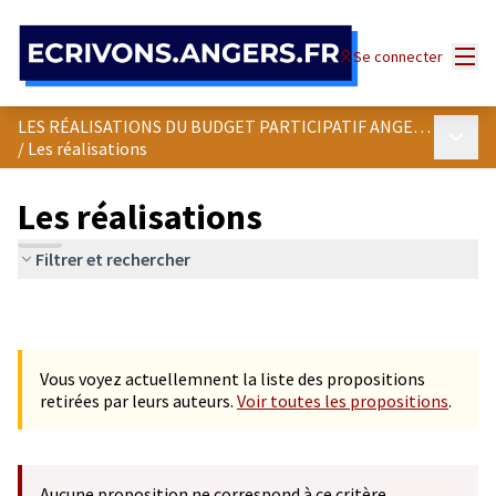
Panneau de gestion des cookies
Menu
Se connecter
LES RÉALISATIONS DU BUDGET PARTICIPATIF ANGEVIN
Menu p
/
Les réalisations
Les réalisations
Filtrer et rechercher
Vous voyez actuellemnent la liste des propositions
retirées par leurs auteurs.
Voir toutes les propositions
.
Aucune proposition ne correspond à ce critère.