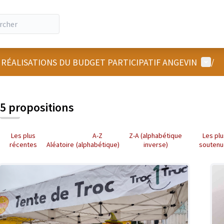
Menu u
 RÉALISATIONS DU BUDGET PARTICIPATIF ANGEVIN
/
5 propositions
Les plus
A-Z
Z-A (alphabétique
Les pl
récentes
Aléatoire
(alphabétique)
inverse)
soutenu