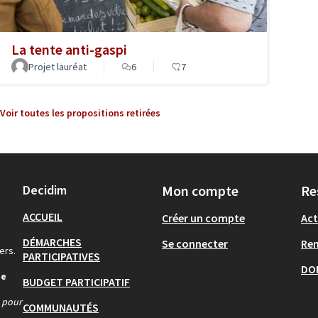
La tente anti-gaspi
Projet lauréat
6
7
Voir toutes les propositions retirées
Decidim
Mon compte
Re
ACCUEIL
Créer un compte
Act
DÉMARCHES
Se connecter
Re
ers.
PARTICIPATIVES
DO
de
BUDGET PARTICIPATIF
s pour
COMMUNAUTÉS