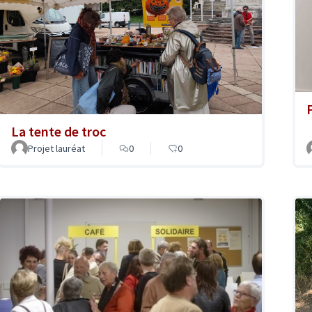
La tente de troc
Projet lauréat
0
0